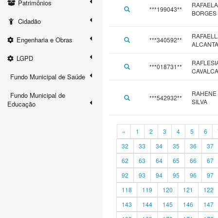
Patrimônios
RAFAELA
***199043**
BORGES
Cidadão
RAFAELL
Engenharia e Obras
***340592**
ALCANTA
LGPD
RAFLESI
***018731**
CAVALC
Fundo Municipal de Saúde
RAHENE 
Fundo Municipal de
***542932**
SILVA
Educação
«
1
2
3
4
5
6
32
33
34
35
36
37
62
63
64
65
66
67
92
93
94
95
96
97
118
119
120
121
122
143
144
145
146
147