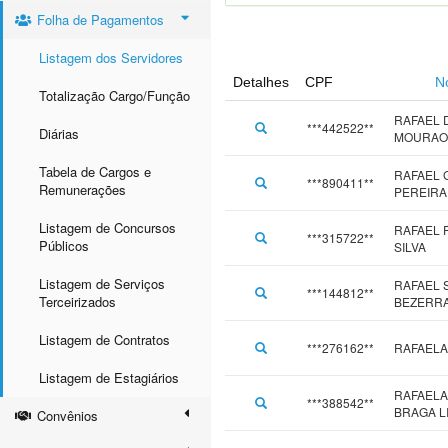
Folha de Pagamentos
Listagem dos Servidores
Detalhes
CPF
N
Totalização Cargo/Função
RAFAEL 
***442522**
Diárias
MOURAO
Tabela de Cargos e
RAFAEL 
***890411**
Remunerações
PEREIRA
Listagem de Concursos
RAFAEL 
***315722**
Públicos
SILVA
Listagem de Serviços
RAFAEL 
***144812**
Terceirizados
BEZERR
Listagem de Contratos
***276162**
RAFAELA
Listagem de Estagiários
RAFAELA
***388542**
BRAGA L
Convênios