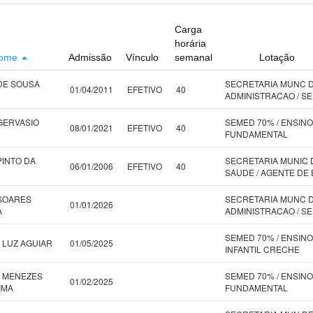
Carga
horária
ome
Admissão
Vínculo
semanal
Lotação
DE SOUSA
SECRETARIA MUNC 
01/04/2011
EFETIVO
40
ADMINISTRACAO / S
GERVASIO
SEMED 70% / ENSINO
08/01/2021
EFETIVO
40
FUNDAMENTAL
PINTO DA
SECRETARIA MUNIC 
06/01/2006
EFETIVO
40
SAUDE / AGENTE DE
SOARES
SECRETARIA MUNC 
01/01/2026
A
ADMINISTRACAO / S
SEMED 70% / ENSINO
 LUZ AGUIAR
01/05/2025
INFANTIL CRECHE
 MENEZES
SEMED 70% / ENSINO
01/02/2025
IMA
FUNDAMENTAL