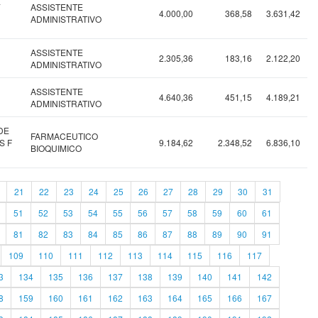
E
ASSISTENTE
4.000,00
368,58
3.631,42
ADMINISTRATIVO
ASSISTENTE
2.305,36
183,16
2.122,20
ADMINISTRATIVO
ASSISTENTE
4.640,36
451,15
4.189,21
ADMINISTRATIVO
DE
FARMACEUTICO
S F
9.184,62
2.348,52
6.836,10
BIOQUIMICO
21
22
23
24
25
26
27
28
29
30
31
51
52
53
54
55
56
57
58
59
60
61
81
82
83
84
85
86
87
88
89
90
91
109
110
111
112
113
114
115
116
117
3
134
135
136
137
138
139
140
141
142
8
159
160
161
162
163
164
165
166
167