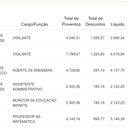
Total de
Total de
Cargo/Função
Proventos
Descontos
Líquido
DE
VIGILANTE
4.246,31
1.555,97
2.690,34
EDE
VIGILANTE
7.799,67
1.220,83
6.578,84
DE
AGENTE DE ENDEMIAS
4.728,80
591,10
4.137,70
 ECD
DE
ASSISTENTE
2.305,36
183,16
2.122,20
EDE
ADMINISTRATIVO
MONITOR DE EDUCACAO
2.305,36
183,16
2.122,20
INFANTIL
PROFESSOR NII -
6.140,16
993,77
5.146,39
MATEMATICA