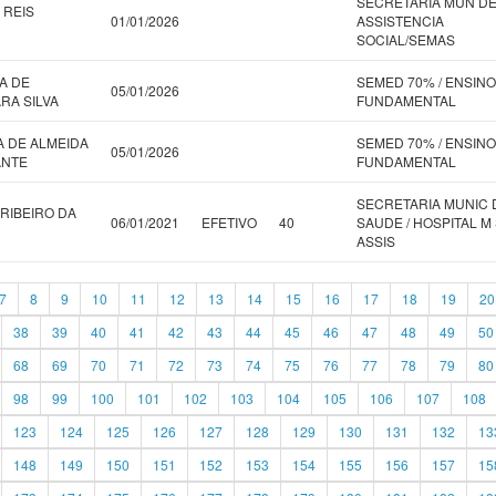
SECRETARIA MUN D
 REIS
01/01/2026
ASSISTENCIA
SOCIAL/SEMAS
A DE
SEMED 70% / ENSINO
05/01/2026
RA SILVA
FUNDAMENTAL
A DE ALMEIDA
SEMED 70% / ENSINO
05/01/2026
ANTE
FUNDAMENTAL
SECRETARIA MUNIC 
RIBEIRO DA
06/01/2021
EFETIVO
40
SAUDE / HOSPITAL M 
ASSIS
7
8
9
10
11
12
13
14
15
16
17
18
19
20
38
39
40
41
42
43
44
45
46
47
48
49
50
68
69
70
71
72
73
74
75
76
77
78
79
80
98
99
100
101
102
103
104
105
106
107
108
123
124
125
126
127
128
129
130
131
132
13
148
149
150
151
152
153
154
155
156
157
15