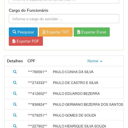
Cargo do Funcionário
Pesquisar
Exportar TXT
Exportar Excel
Exportar PDF
Detalhes
CPF
Nome
***766561**
PAULO CUNHA DA SILVA
***274333**
PAULO DE CASTRO E SILVA
***412602**
PAULO EDUARDO BEZERRA
***836824**
PAULO GERMANO BEZERRA DOS SANTOS J
***079251**
PAULO GOMES DE SOUZA
***227902**
PAULO HENRIQUE SILVA SOUZA