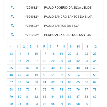
***298612**
PAULO ROGERIO DA SILVA LEMOS
***924012**
PAULO SANDRO SANTOS DA SILVA
***380692**
PAULO SANTOS DA SILVA
***771232**
PEDRO ALEX CENA DOS SANTOS
«
1
2
3
4
5
6
7
8
9
10
11
12
13
14
15
16
17
18
19
20
21
22
23
24
25
26
27
28
29
30
31
32
33
34
35
36
37
38
39
40
41
42
43
44
45
46
47
48
49
50
51
52
53
54
55
56
57
58
59
60
61
62
63
64
65
66
67
68
69
70
71
72
73
74
75
76
77
78
79
80
81
82
83
84
85
86
87
88
89
90
91
92
93
94
95
96
97
98
99