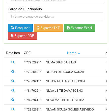
Cargo do Funcionário
Pesquisar
Exportar TXT
Exportar Excel
Exportar PDF
Detalhes
CPF
Nome
Ad
***795292**
NILMA DIAS DA SILVA
12/
***722582**
NILSON DE SOUSA SOUZA
01/
***468921**
NILTON MILITAO DA ROCHA
01/
***847622**
NILVA LEITE DAMASCENO
01/
***828941**
NILVA MATOS DE OLIVEIRA
01/
***221262**
NILVAN SOUZA GOMES AZEVEDO
01/