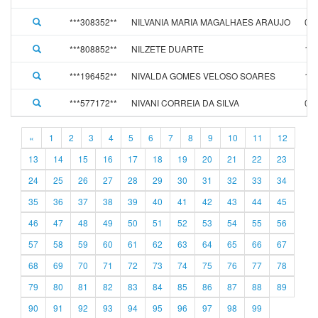
***308352**
NILVANIA MARIA MAGALHAES ARAUJO
02/
***808852**
NILZETE DUARTE
13/
***196452**
NIVALDA GOMES VELOSO SOARES
16/
***577172**
NIVANI CORREIA DA SILVA
01/
«
1
2
3
4
5
6
7
8
9
10
11
12
13
14
15
16
17
18
19
20
21
22
23
24
25
26
27
28
29
30
31
32
33
34
35
36
37
38
39
40
41
42
43
44
45
46
47
48
49
50
51
52
53
54
55
56
57
58
59
60
61
62
63
64
65
66
67
68
69
70
71
72
73
74
75
76
77
78
79
80
81
82
83
84
85
86
87
88
89
90
91
92
93
94
95
96
97
98
99