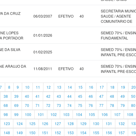
SECRETARIA MUNI
VA DA CRUZ
06/03/2007
EFETIVO
40
SAUDE / AGENTE
COMUNITARIO DE
ENE LOPES
SEMED 70% / ENSI
01/01/2026
A PORTADOR
FUNDAMENTAL
E DA SILVA
SEMED 70% / ENSI
01/02/2025
INFANTIL PRE-ESC
NE ARAUJO DA
SEMED 70% / ENSI
11/08/2011
EFETIVO
40
INFANTIL PRE-ESC
7
8
9
10
11
12
13
14
15
16
17
18
19
20
38
39
40
41
42
43
44
45
46
47
48
49
50
68
69
70
71
72
73
74
75
76
77
78
79
80
98
99
100
101
102
103
104
105
106
107
108
123
124
125
126
127
128
129
130
131
132
13
148
149
150
151
152
153
154
155
156
157
15