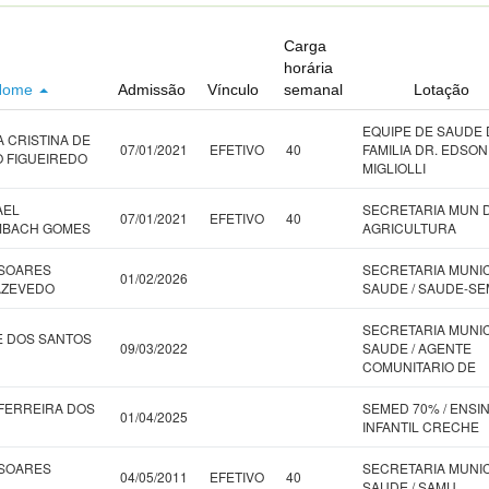
Carga
horária
Nome
Admissão
Vínculo
semanal
Lotação
EQUIPE DE SAUDE 
A CRISTINA DE
07/01/2021
EFETIVO
40
FAMILIA DR. EDSON
 FIGUEIREDO
MIGLIOLLI
AEL
SECRETARIA MUN 
07/01/2021
EFETIVO
40
MBACH GOMES
AGRICULTURA
 SOARES
SECRETARIA MUNI
01/02/2026
AZEVEDO
SAUDE / SAUDE-S
SECRETARIA MUNI
 DOS SANTOS
09/03/2022
SAUDE / AGENTE
COMUNITARIO DE
FERREIRA DOS
SEMED 70% / ENSI
01/04/2025
INFANTIL CRECHE
 SOARES
SECRETARIA MUNI
04/05/2011
EFETIVO
40
SAUDE / SAMU