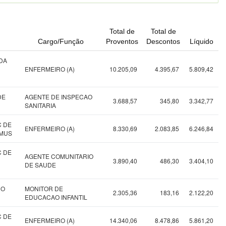
Total de
Total de
Cargo/Função
Proventos
Descontos
Líquido
DA
ENFERMEIRO (A)
10.205,09
4.395,67
5.809,42
DE
AGENTE DE INSPECAO
3.688,57
345,80
3.342,77
SANITARIA
C DE
ENFERMEIRO (A)
8.330,69
2.083,85
6.246,84
EMUS
C DE
AGENTE COMUNITARIO
3.890,40
486,30
3.404,10
DE SAUDE
NO
MONITOR DE
2.305,36
183,16
2.122,20
EDUCACAO INFANTIL
C DE
ENFERMEIRO (A)
14.340,06
8.478,86
5.861,20