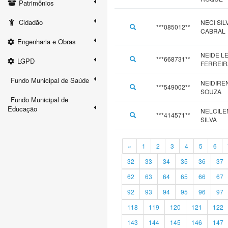
Patrimônios
Cidadão
NECI SIL
***085012**
CABRAL
Engenharia e Obras
NEIDE L
***668731**
LGPD
FERREIR
Fundo Municipal de Saúde
NEIDIREN
***549002**
SOUZA
Fundo Municipal de
Educação
NELCILE
***414571**
SILVA
«
1
2
3
4
5
6
32
33
34
35
36
37
62
63
64
65
66
67
92
93
94
95
96
97
118
119
120
121
122
143
144
145
146
147