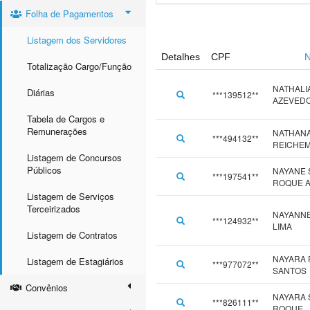
Folha de Pagamentos
Listagem dos Servidores
Detalhes
CPF
Totalização Cargo/Função
NATHALI
Diárias
***139512**
AZEVEDO
Tabela de Cargos e
Remunerações
NATHAN
***494132**
REICHE
Listagem de Concursos
Públicos
NAYANE
***197541**
ROQUE 
Listagem de Serviços
Terceirizados
NAYANNE
***124932**
LIMA
Listagem de Contratos
NAYARA 
Listagem de Estagiários
***977072**
SANTOS
Convênios
NAYARA
***826111**
ROQUE