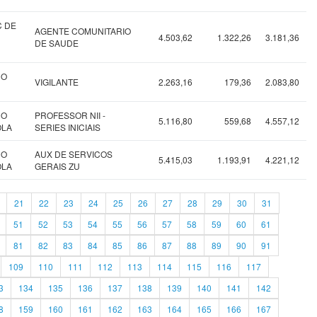
C DE
AGENTE COMUNITARIO
4.503,62
1.322,26
3.181,36
DE SAUDE
NO
VIGILANTE
2.263,16
179,36
2.083,80
NO
PROFESSOR NII -
5.116,80
559,68
4.557,12
OLA
SERIES INICIAIS
NO
AUX DE SERVICOS
5.415,03
1.193,91
4.221,12
OLA
GERAIS ZU
21
22
23
24
25
26
27
28
29
30
31
51
52
53
54
55
56
57
58
59
60
61
81
82
83
84
85
86
87
88
89
90
91
109
110
111
112
113
114
115
116
117
3
134
135
136
137
138
139
140
141
142
8
159
160
161
162
163
164
165
166
167