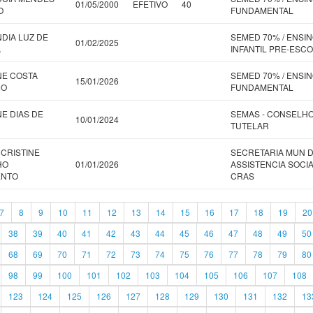
01/05/2000
EFETIVO
40
O
FUNDAMENTAL
NDIA LUZ DE
SEMED 70% / ENSI
01/02/2025
A
INFANTIL PRE-ESC
NE COSTA
SEMED 70% / ENSI
15/01/2026
RO
FUNDAMENTAL
NE DIAS DE
SEMAS - CONSELH
10/01/2024
TUTELAR
 CRISTINE
SECRETARIA MUN 
HO
01/01/2026
ASSISTENCIA SOCIA
ENTO
CRAS
7
8
9
10
11
12
13
14
15
16
17
18
19
20
38
39
40
41
42
43
44
45
46
47
48
49
50
68
69
70
71
72
73
74
75
76
77
78
79
80
98
99
100
101
102
103
104
105
106
107
108
123
124
125
126
127
128
129
130
131
132
13