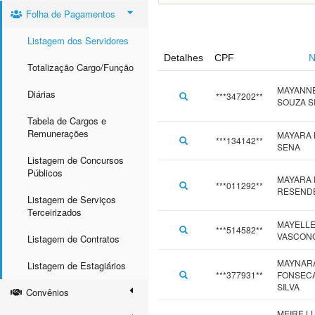
Folha de Pagamentos
Listagem dos Servidores
Detalhes
CPF
Totalização Cargo/Função
MAYANN
Diárias
***347202**
SOUZA S
Tabela de Cargos e
Remunerações
MAYARA 
***134142**
SENA
Listagem de Concursos
Públicos
MAYARA 
***011292**
RESEND
Listagem de Serviços
Terceirizados
MAYELLE
***514582**
VASCON
Listagem de Contratos
MAYNARA
Listagem de Estagiários
***377931**
FONSEC
SILVA
Convênios
MEIRE L