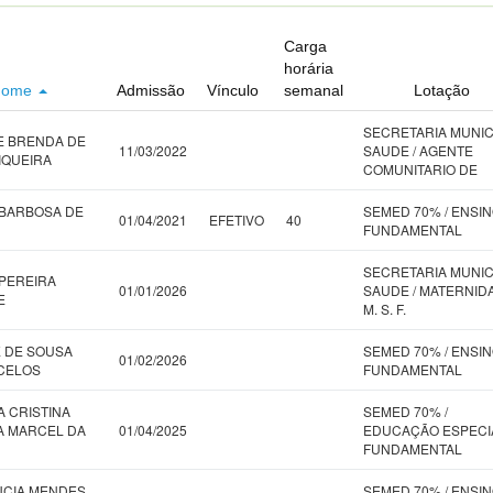
Carga
horária
Nome
Admissão
Vínculo
semanal
Lotação
SECRETARIA MUNIC
E BRENDA DE
11/03/2022
SAUDE / AGENTE
IQUEIRA
COMUNITARIO DE
BARBOSA DE
SEMED 70% / ENSI
01/04/2021
EFETIVO
40
FUNDAMENTAL
SECRETARIA MUNIC
PEREIRA
01/01/2026
SAUDE / MATERNID
E
M. S. F.
 DE SOUSA
SEMED 70% / ENSI
01/02/2026
CELOS
FUNDAMENTAL
 CRISTINA
SEMED 70% /
A MARCEL DA
01/04/2025
EDUCAÇÃO ESPECI
FUNDAMENTAL
UCIA MENDES
SEMED 70% / ENSI