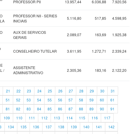
PROFESSOR PII
13.957,44
6.036,88
7.920,56
NO
PROFESSOR NII - SERIES
5.116,80
517,85
4.598,95
OLA
INICIAIS
NO
AUX DE SERVICOS
2.089,07
163,69
1.925,38
GERAIS
O
CONSELHEIRO TUTELAR
3.611,95
1.272,71
2.339,24
DE
ASSISTENTE
L /
2.305,36
183,16
2.122,20
ADMINISTRATIVO
21
22
23
24
25
26
27
28
29
30
31
51
52
53
54
55
56
57
58
59
60
61
81
82
83
84
85
86
87
88
89
90
91
109
110
111
112
113
114
115
116
117
3
134
135
136
137
138
139
140
141
142