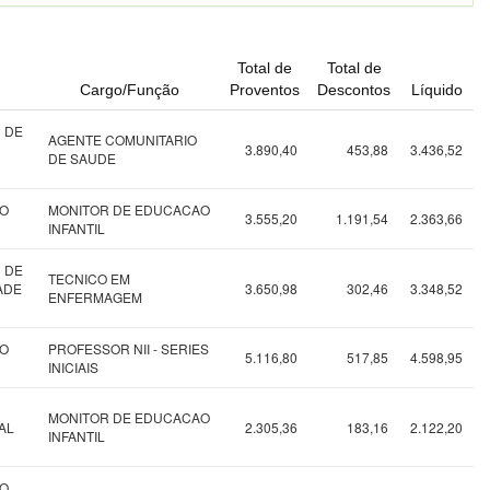
Total de
Total de
Cargo/Função
Proventos
Descontos
Líquido
 DE
AGENTE COMUNITARIO
3.890,40
453,88
3.436,52
DE SAUDE
NO
MONITOR DE EDUCACAO
3.555,20
1.191,54
2.363,66
INFANTIL
 DE
TECNICO EM
ADE
3.650,98
302,46
3.348,52
ENFERMAGEM
NO
PROFESSOR NII - SERIES
5.116,80
517,85
4.598,95
INICIAIS
MONITOR DE EDUCACAO
AL
2.305,36
183,16
2.122,20
INFANTIL
NO