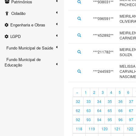
Patrimônios
***938031**
PACHEC
Cidadão
MEIRILA
***096591**
OLIVEIR
Engenharia e Obras
MEIRILE
***452892**
LGPD
CARNEI
Fundo Municipal de Saúde
MEIRILE
***211782**
SOUZA
Fundo Municipal de
Educação
MELISSA
***244593**
CARVAL
NASCIM
«
1
2
3
4
5
6
32
33
34
35
36
37
62
63
64
65
66
67
92
93
94
95
96
97
118
119
120
121
122