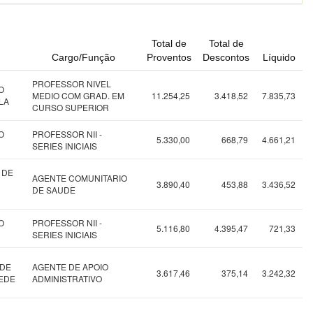
Total de
Total de
Cargo/Função
Proventos
Descontos
Líquido
PROFESSOR NIVEL
O
MEDIO COM GRAD. EM
11.254,25
3.418,52
7.835,73
LA
CURSO SUPERIOR
O
PROFESSOR NII -
5.330,00
668,79
4.661,21
SERIES INICIAIS
 DE
AGENTE COMUNITARIO
3.890,40
453,88
3.436,52
DE SAUDE
O
PROFESSOR NII -
5.116,80
4.395,47
721,33
SERIES INICIAIS
 DE
AGENTE DE APOIO
3.617,46
375,14
3.242,32
SEDE
ADMINISTRATIVO