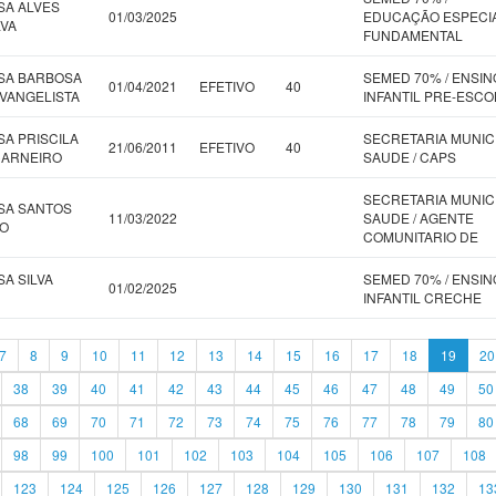
A ALVES
01/03/2025
EDUCAÇÃO ESPECI
LVA
FUNDAMENTAL
SA BARBOSA
SEMED 70% / ENSIN
01/04/2021
EFETIVO
40
EVANGELISTA
INFANTIL PRE-ESCO
A PRISCILA
SECRETARIA MUNIC
21/06/2011
EFETIVO
40
CARNEIRO
SAUDE / CAPS
SECRETARIA MUNIC
SA SANTOS
11/03/2022
SAUDE / AGENTE
O
COMUNITARIO DE
A SILVA
SEMED 70% / ENSIN
01/02/2025
INFANTIL CRECHE
7
8
9
10
11
12
13
14
15
16
17
18
19
20
38
39
40
41
42
43
44
45
46
47
48
49
50
68
69
70
71
72
73
74
75
76
77
78
79
80
98
99
100
101
102
103
104
105
106
107
108
123
124
125
126
127
128
129
130
131
132
13