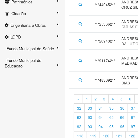
Patrimônios
ANDRESS
***440452**
CRUZ SI
Cidadão
ANDRES
***253662**
Engenharia e Obras
FARIAS 
LGPD
ANDRESS
***209432**
DA LUZ 
Fundo Municipal de Saúde
ANDRES
Fundo Municipal de
***911742**
MEDRAD
Educação
ANDRESS
***483092**
DIAS
«
1
2
3
4
5
6
32
33
34
35
36
37
62
63
64
65
66
67
92
93
94
95
96
97
118
119
120
121
122