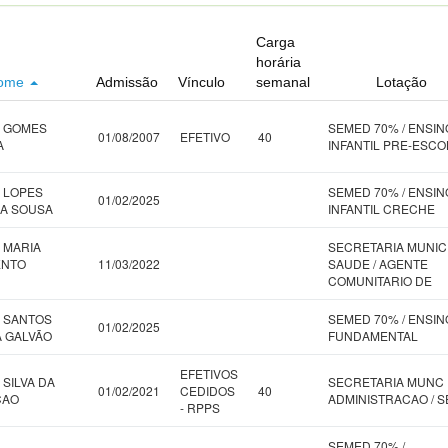
Carga
horária
ome
Admissão
Vínculo
semanal
Lotação
A GOMES
SEMED 70% / ENSIN
01/08/2007
EFETIVO
40
A
INFANTIL PRE-ESCO
 LOPES
SEMED 70% / ENSIN
01/02/2025
A SOUSA
INFANTIL CRECHE
 MARIA
SECRETARIA MUNIC
ENTO
11/03/2022
SAUDE / AGENTE
COMUNITARIO DE
 SANTOS
SEMED 70% / ENSIN
01/02/2025
 GALVÃO
FUNDAMENTAL
EFETIVOS
 SILVA DA
SECRETARIA MUNC
01/02/2021
CEDIDOS
40
CAO
ADMINISTRACAO / 
- RPPS
SEMED 70% /