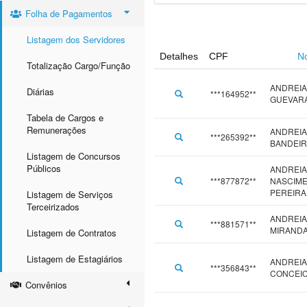
Folha de Pagamentos
Listagem dos Servidores
Detalhes
CPF
N
Totalização Cargo/Função
ANDREI
Diárias
***164952**
GUEVAR
Tabela de Cargos e
Remunerações
ANDREIA
***265392**
BANDEIR
Listagem de Concursos
Públicos
ANDREIA
***877872**
NASCIM
PEREIRA
Listagem de Serviços
Terceirizados
ANDREIA
***881571**
MIRANDA
Listagem de Contratos
Listagem de Estagiários
ANDREIA
***356843**
CONCEI
Convênios