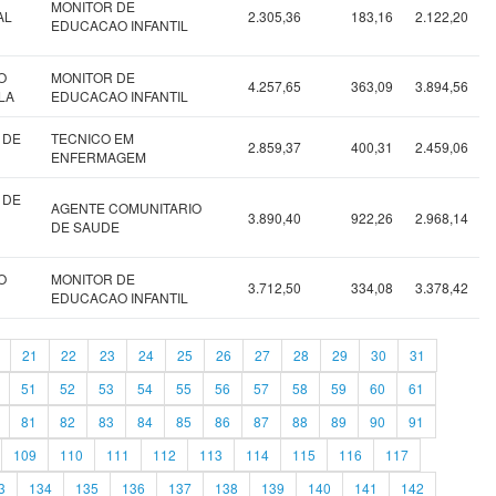
MONITOR DE
AL
2.305,36
183,16
2.122,20
EDUCACAO INFANTIL
O
MONITOR DE
4.257,65
363,09
3.894,56
LA
EDUCACAO INFANTIL
 DE
TECNICO EM
2.859,37
400,31
2.459,06
ENFERMAGEM
 DE
AGENTE COMUNITARIO
3.890,40
922,26
2.968,14
DE SAUDE
O
MONITOR DE
3.712,50
334,08
3.378,42
EDUCACAO INFANTIL
21
22
23
24
25
26
27
28
29
30
31
51
52
53
54
55
56
57
58
59
60
61
81
82
83
84
85
86
87
88
89
90
91
109
110
111
112
113
114
115
116
117
3
134
135
136
137
138
139
140
141
142