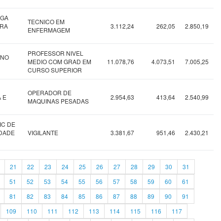
NGA
TECNICO EM
ARA
3.112,24
262,05
2.850,19
ENFERMAGEM
PROFESSOR NIVEL
INO
MEDIO COM GRAD EM
11.078,76
4.073,51
7.005,25
CURSO SUPERIOR
OPERADOR DE
 E
2.954,63
413,64
2.540,99
MAQUINAS PESADAS
IC DE
IDADE
VIGILANTE
3.381,67
951,46
2.430,21
21
22
23
24
25
26
27
28
29
30
31
51
52
53
54
55
56
57
58
59
60
61
81
82
83
84
85
86
87
88
89
90
91
109
110
111
112
113
114
115
116
117