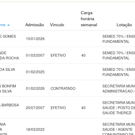
Carga
horária
me
Admissão
Vínculo
semanal
Lotação
E GOMES
SEMED 70% / ENS
15/01/2026
FUNDAMENTAL
NDE
SEMED 70% / ENS
01/03/2007
EFETIVO
40
 DA ROCHA
FUNDAMENTAL
DA SILVA
SEMED 70% / ENS
01/02/2025
FUNDAMENTAL
 BONFIM
SECRETARIA MUN
01/02/2026
CONTRATADO
 SILVA
ADMINISTRACAO /
SECRETARIA MUN
A BARBOSA
20/07/2007
EFETIVO
40
SAUDE / POSTO D
SAUDE THEREZI
NIA
SECRETARIA MUN
A
18/03/2022
SAUDE / AGENTE
ANTE
COMUNITARIO DE