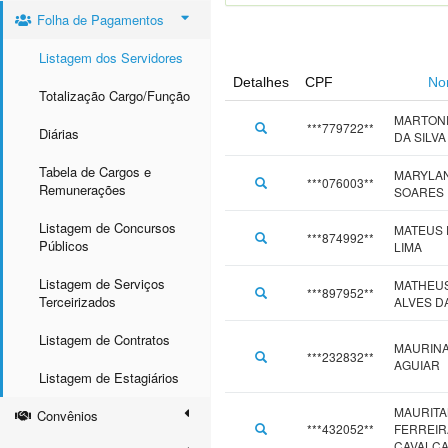
Folha de Pagamentos
Listagem dos Servidores
Detalhes
CPF
No
Totalização Cargo/Função
MARTON
***779722**
Diárias
DA SILVA
Tabela de Cargos e
MARYLA
***076003**
Remunerações
SOARES
Listagem de Concursos
MATEUS 
***874992**
Públicos
LIMA
Listagem de Serviços
MATHEUS
***897952**
Terceirizados
ALVES DA
Listagem de Contratos
MAURIN
***232832**
AGUIAR
Listagem de Estagiários
MAURITA
Convênios
***432052**
FERREIR
CAVALC