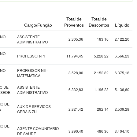
Total de
Total de
Cargo/Função
Proventos
Descontos
Líquido
INO
ASSISTENTE
2.305,36
183,16
2.122,20
ADMINISTRATIVO
INO
PROFESSOR-PI
11.794,45
5.228,22
6.566,23
INO
PROFESSOR NII -
8.528,00
2.152,82
6.375,18
MATEMATICA
C DE
ASSISTENTE
6.332,83
1.196,23
5.136,60
 SEDE
ADMINISTRATIVO
IC DE
AUX DE SERVICOS
E
2.821,42
282,14
2.539,28
GERAIS ZU
IC DE
AGENTE COMUNITARIO
3.890,40
486,30
3.404,10
DE SAUDE