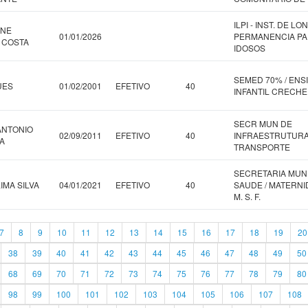
ILPI - INST. DE LO
ANE
01/01/2026
PERMANENCIA P
 COSTA
IDOSOS
SEMED 70% / ENS
UES
01/02/2001
EFETIVO
40
INFANTIL CRECHE
SECR MUN DE
ANTONIO
02/09/2011
EFETIVO
40
INFRAESTRUTURA
A
TRANSPORTE
SECRETARIA MUN
IMA SILVA
04/01/2021
EFETIVO
40
SAUDE / MATERN
M. S. F.
7
8
9
10
11
12
13
14
15
16
17
18
19
20
38
39
40
41
42
43
44
45
46
47
48
49
50
68
69
70
71
72
73
74
75
76
77
78
79
80
98
99
100
101
102
103
104
105
106
107
108