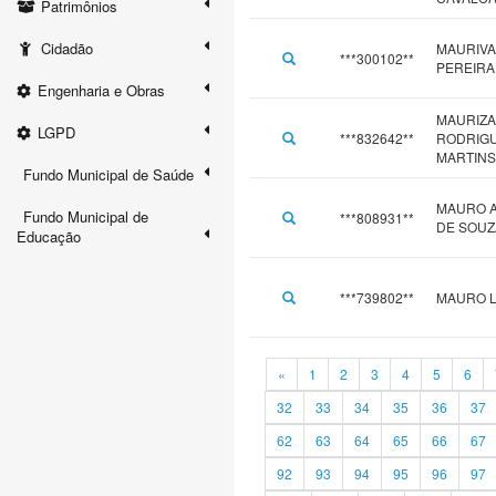
Patrimônios
Cidadão
MAURIV
***300102**
PEREIRA
Engenharia e Obras
MAURIZA
LGPD
***832642**
RODRIG
MARTINS
Fundo Municipal de Saúde
MAURO 
Fundo Municipal de
***808931**
DE SOUZ
Educação
***739802**
MAURO L
«
1
2
3
4
5
6
32
33
34
35
36
37
62
63
64
65
66
67
92
93
94
95
96
97