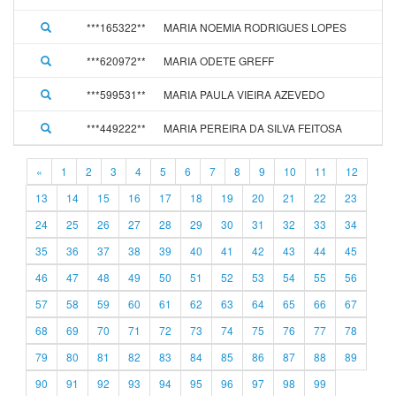
***165322**
MARIA NOEMIA RODRIGUES LOPES
0
***620972**
MARIA ODETE GREFF
0
***599531**
MARIA PAULA VIEIRA AZEVEDO
0
***449222**
MARIA PEREIRA DA SILVA FEITOSA
0
«
1
2
3
4
5
6
7
8
9
10
11
12
13
14
15
16
17
18
19
20
21
22
23
24
25
26
27
28
29
30
31
32
33
34
35
36
37
38
39
40
41
42
43
44
45
46
47
48
49
50
51
52
53
54
55
56
57
58
59
60
61
62
63
64
65
66
67
68
69
70
71
72
73
74
75
76
77
78
79
80
81
82
83
84
85
86
87
88
89
90
91
92
93
94
95
96
97
98
99