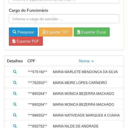
Cargo do Funcionário
Pesquisar
Exportar TXT
Exportar Excel
Exportar PDF
Detalhes
CPF
Nome
A
***575192**
MARIA MARLETE MENDONCA DA SILVA
0
***762502**
MARIA MEIRE LOPES CARNEIRO
1
***890264**
MARIA MONICA BEZERRA MACHADO
0
***890264**
MARIA MONICA BEZERRA MACHADO
0
***986552**
MARIA NATIVIDADE MARQUES A CUNHA
0
***692752**
MARIA NILDE DE ANDRADE
0