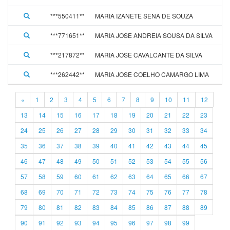
***550411**
MARIA IZANETE SENA DE SOUZA
***771651**
MARIA JOSE ANDREIA SOUSA DA SILVA
***217872**
MARIA JOSE CAVALCANTE DA SILVA
***262442**
MARIA JOSE COELHO CAMARGO LIMA
«
1
2
3
4
5
6
7
8
9
10
11
12
13
14
15
16
17
18
19
20
21
22
23
24
25
26
27
28
29
30
31
32
33
34
35
36
37
38
39
40
41
42
43
44
45
46
47
48
49
50
51
52
53
54
55
56
57
58
59
60
61
62
63
64
65
66
67
68
69
70
71
72
73
74
75
76
77
78
79
80
81
82
83
84
85
86
87
88
89
90
91
92
93
94
95
96
97
98
99