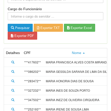
Cargo do Funcionário
Pesquisar
Exportar TXT
Exportar Excel
Exportar PDF
Detalhes
CPF
Nome
***417602**
MARIA FRANCISCA ALVES COSTA MIRANDA
***086202**
MARIA GESSILDA SARAIVA DE LIMA DA SILVA
***283472**
MARIA HONORIA DIAS DE SOUSA
***327232**
MARIA INES DE SOUZA PORTO
***347502**
MARIA INEZ DE OLIVEIRA CIRQUEIRA
***252193**
MARIA IRENE DE SOUSA LIMA