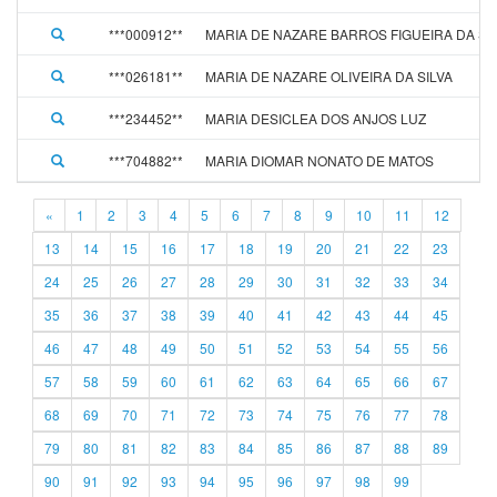
***000912**
MARIA DE NAZARE BARROS FIGUEIRA DA SI
***026181**
MARIA DE NAZARE OLIVEIRA DA SILVA
***234452**
MARIA DESICLEA DOS ANJOS LUZ
***704882**
MARIA DIOMAR NONATO DE MATOS
«
1
2
3
4
5
6
7
8
9
10
11
12
13
14
15
16
17
18
19
20
21
22
23
24
25
26
27
28
29
30
31
32
33
34
35
36
37
38
39
40
41
42
43
44
45
46
47
48
49
50
51
52
53
54
55
56
57
58
59
60
61
62
63
64
65
66
67
68
69
70
71
72
73
74
75
76
77
78
79
80
81
82
83
84
85
86
87
88
89
90
91
92
93
94
95
96
97
98
99