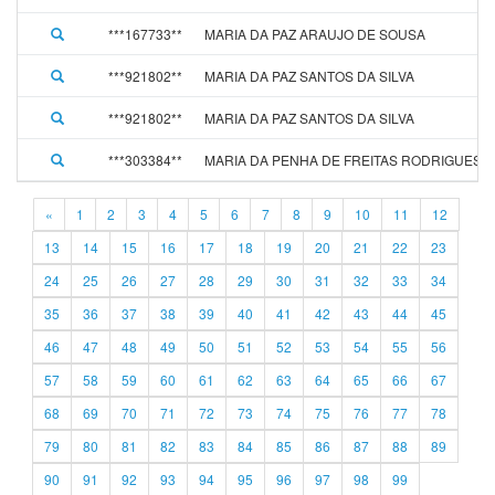
***167733**
MARIA DA PAZ ARAUJO DE SOUSA
***921802**
MARIA DA PAZ SANTOS DA SILVA
***921802**
MARIA DA PAZ SANTOS DA SILVA
***303384**
MARIA DA PENHA DE FREITAS RODRIGUES
«
1
2
3
4
5
6
7
8
9
10
11
12
13
14
15
16
17
18
19
20
21
22
23
24
25
26
27
28
29
30
31
32
33
34
35
36
37
38
39
40
41
42
43
44
45
46
47
48
49
50
51
52
53
54
55
56
57
58
59
60
61
62
63
64
65
66
67
68
69
70
71
72
73
74
75
76
77
78
79
80
81
82
83
84
85
86
87
88
89
90
91
92
93
94
95
96
97
98
99