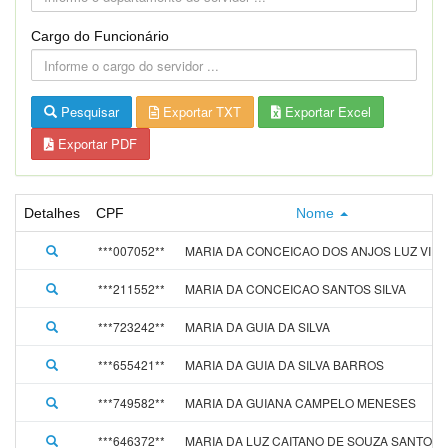
Cargo do Funcionário
Pesquisar
Exportar TXT
Exportar Excel
Exportar PDF
Detalhes
CPF
Nome
***007052**
MARIA DA CONCEICAO DOS ANJOS LUZ VIEI
***211552**
MARIA DA CONCEICAO SANTOS SILVA
***723242**
MARIA DA GUIA DA SILVA
***655421**
MARIA DA GUIA DA SILVA BARROS
***749582**
MARIA DA GUIANA CAMPELO MENESES
***646372**
MARIA DA LUZ CAITANO DE SOUZA SANTOS