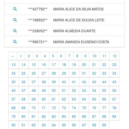
***427792**
MARIA ALICE DA SILVA MATOS
***188922**
MARIA ALICE DE SOUSA LEITE
***228052**
MARIA ALMEIDA DUARTE
***996721**
MARIA AMANDA EUGENIO COSTA
«
1
2
3
4
5
6
7
8
9
10
11
12
13
14
15
16
17
18
19
20
21
22
23
24
25
26
27
28
29
30
31
32
33
34
35
36
37
38
39
40
41
42
43
44
45
46
47
48
49
50
51
52
53
54
55
56
57
58
59
60
61
62
63
64
65
66
67
68
69
70
71
72
73
74
75
76
77
78
79
80
81
82
83
84
85
86
87
88
89
90
91
92
93
94
95
96
97
98
99