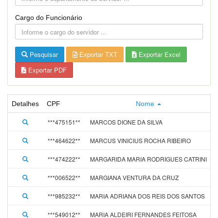
Cargo do Funcionário
Pesquisar
Exportar TXT
Exportar Excel
Exportar PDF
Detalhes
CPF
Nome
***475151**
MARCOS DIONE DA SILVA
***464622**
MARCUS VINICIUS ROCHA RIBEIRO
***474222**
MARGARIDA MARIA RODRIGUES CATRINI
***006522**
MARGIANA VENTURA DA CRUZ
***985232**
MARIA ADRIANA DOS REIS DOS SANTOS
***549012**
MARIA ALDEIRI FERNANDES FEITOSA