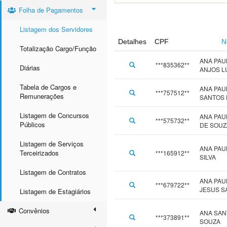
Folha de Pagamentos
Listagem dos Servidores
Detalhes
CPF
N
Totalização Cargo/Função
ANA PAU
***835362**
Diárias
ANJOS L
Tabela de Cargos e
ANA PAU
***757512**
Remunerações
SANTOS
Listagem de Concursos
ANA PAU
***575732**
Públicos
DE SOUZ
Listagem de Serviços
ANA PAU
Terceirizados
***165912**
SILVA
Listagem de Contratos
ANA PAU
***679722**
JESUS S
Listagem de Estagiários
Convênios
ANA SAN
***373891**
SOUZA