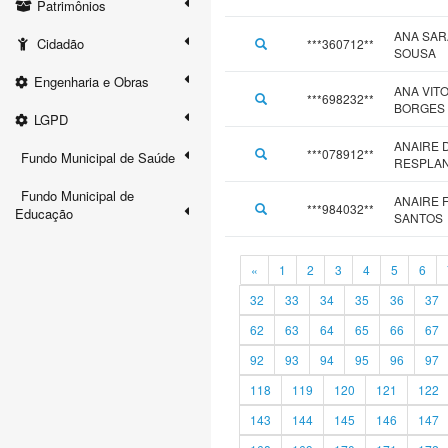
Patrimônios
ANA SAR
Cidadão
***360712**
SOUSA
Engenharia e Obras
ANA VIT
***698232**
BORGES
LGPD
ANAIRE D
***078912**
Fundo Municipal de Saúde
RESPLA
Fundo Municipal de
ANAIRE 
***984032**
Educação
SANTOS
«
1
2
3
4
5
6
32
33
34
35
36
37
62
63
64
65
66
67
92
93
94
95
96
97
118
119
120
121
122
143
144
145
146
147