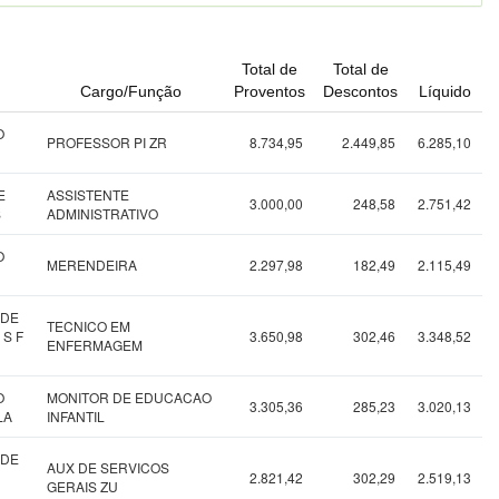
Total de
Total de
Cargo/Função
Proventos
Descontos
Líquido
O
PROFESSOR PI ZR
8.734,95
2.449,85
6.285,10
E
ASSISTENTE
3.000,00
248,58
2.751,42
S
ADMINISTRATIVO
O
MERENDEIRA
2.297,98
182,49
2.115,49
 DE
TECNICO EM
 S F
3.650,98
302,46
3.348,52
ENFERMAGEM
O
MONITOR DE EDUCACAO
3.305,36
285,23
3.020,13
LA
INFANTIL
 DE
AUX DE SERVICOS
2.821,42
302,29
2.519,13
GERAIS ZU