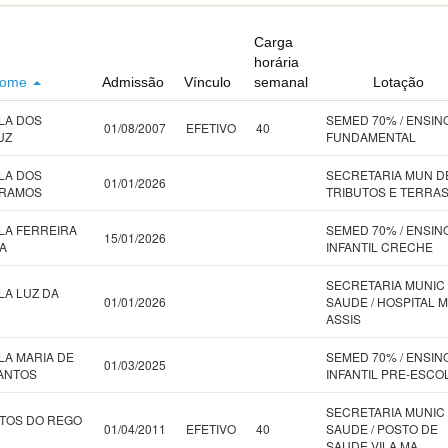
Carga
horária
ome
Admissão
Vínculo
semanal
Lotação
LA DOS
SEMED 70% / ENSIN
01/08/2007
EFETIVO
40
UZ
FUNDAMENTAL
LA DOS
SECRETARIA MUN D
01/01/2026
 RAMOS
TRIBUTOS E TERRA
LA FERREIRA
SEMED 70% / ENSIN
15/01/2026
A
INFANTIL CRECHE
SECRETARIA MUNIC
LA LUZ DA
01/01/2026
SAUDE / HOSPITAL M
ASSIS
LA MARIA DE
SEMED 70% / ENSIN
01/03/2025
ANTOS
INFANTIL PRE-ESCO
SECRETARIA MUNIC
TOS DO REGO
01/04/2011
EFETIVO
40
SAUDE / POSTO DE
SAUDE VILA MA