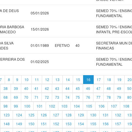
A DE DEUS
SEMED 70% / ENSIN
05/01/2026
FUNDAMENTAL
ORIA BARBOSA
SEMED 70% / ENSIN
15/01/2026
 MACEDO
INFANTIL PRE-ESCO
A SILVA
SECRETARIA MUN D
01/01/1989
EFETIVO
40
NDES
FINANCAS
FERREIRA DOS
SEMED 70% / ENSIN
01/02/2025
FUNDAMENTAL
7
8
9
10
11
12
13
14
15
16
17
18
19
20
38
39
40
41
42
43
44
45
46
47
48
49
50
68
69
70
71
72
73
74
75
76
77
78
79
80
98
99
100
101
102
103
104
105
106
107
108
123
124
125
126
127
128
129
130
131
132
13
148
149
150
151
152
153
154
155
156
157
15