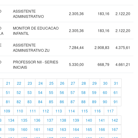
O
ASSISTENTE
2.305,36
183,16
2.122,20
ADMINISTRATIVO
O
MONITOR DE EDUCACAO
2.305,36
183,16
2.122,20
LA
INFANTIL
E
ASSISTENTE
7.284,44
2.908,83
4.375,61
ADMINISTRATIVO ZU
O
PROFESSOR NII - SERIES
5.330,00
668,79
4.661,21
INICIAIS
21
22
23
24
25
26
27
28
29
30
31
51
52
53
54
55
56
57
58
59
60
61
81
82
83
84
85
86
87
88
89
90
91
109
110
111
112
113
114
115
116
117
3
134
135
136
137
138
139
140
141
142
8
159
160
161
162
163
164
165
166
167