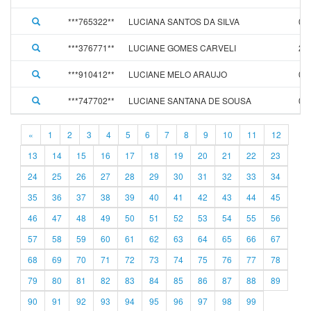
***765322**
LUCIANA SANTOS DA SILVA
01
***376771**
LUCIANE GOMES CARVELI
27
***910412**
LUCIANE MELO ARAUJO
09
***747702**
LUCIANE SANTANA DE SOUSA
01
«
1
2
3
4
5
6
7
8
9
10
11
12
13
14
15
16
17
18
19
20
21
22
23
24
25
26
27
28
29
30
31
32
33
34
35
36
37
38
39
40
41
42
43
44
45
46
47
48
49
50
51
52
53
54
55
56
57
58
59
60
61
62
63
64
65
66
67
68
69
70
71
72
73
74
75
76
77
78
79
80
81
82
83
84
85
86
87
88
89
90
91
92
93
94
95
96
97
98
99