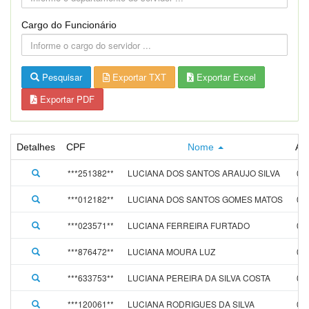
Cargo do Funcionário
Pesquisar
Exportar TXT
Exportar Excel
Exportar PDF
Detalhes
CPF
Nome
Ad
***251382**
LUCIANA DOS SANTOS ARAUJO SILVA
01
***012182**
LUCIANA DOS SANTOS GOMES MATOS
01
***023571**
LUCIANA FERREIRA FURTADO
01
***876472**
LUCIANA MOURA LUZ
01
***633753**
LUCIANA PEREIRA DA SILVA COSTA
05
***120061**
LUCIANA RODRIGUES DA SILVA
01