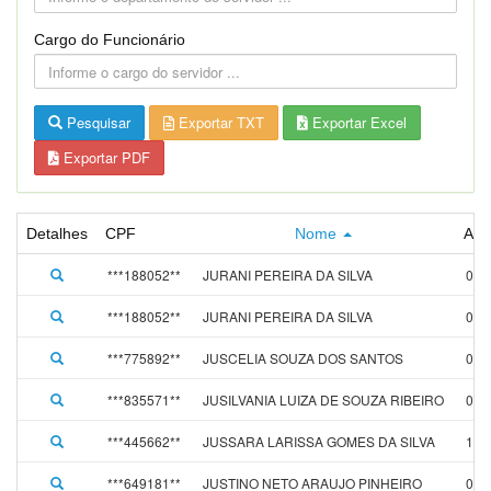
Cargo do Funcionário
Pesquisar
Exportar TXT
Exportar Excel
Exportar PDF
Detalhes
CPF
Nome
Adm
***188052**
JURANI PEREIRA DA SILVA
01/
***188052**
JURANI PEREIRA DA SILVA
01/
***775892**
JUSCELIA SOUZA DOS SANTOS
01/
***835571**
JUSILVANIA LUIZA DE SOUZA RIBEIRO
05/
***445662**
JUSSARA LARISSA GOMES DA SILVA
12/
***649181**
JUSTINO NETO ARAUJO PINHEIRO
01/