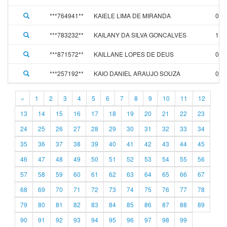
***764941**
KAIELE LIMA DE MIRANDA
07/
***783232**
KAILANY DA SILVA GONCALVES
11/
***871572**
KAILLANE LOPES DE DEUS
01/
***257192**
KAIO DANIEL ARAUJO SOUZA
05/
«
1
2
3
4
5
6
7
8
9
10
11
12
13
14
15
16
17
18
19
20
21
22
23
24
25
26
27
28
29
30
31
32
33
34
35
36
37
38
39
40
41
42
43
44
45
46
47
48
49
50
51
52
53
54
55
56
57
58
59
60
61
62
63
64
65
66
67
68
69
70
71
72
73
74
75
76
77
78
79
80
81
82
83
84
85
86
87
88
89
90
91
92
93
94
95
96
97
98
99