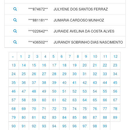
***874672**
JULYENE DOS SANTOS FERRAZ
***881181**
JUMARIA CARDOSO MUNHOZ
***022642**
JURAIDE AVELINA DA COSTA ALVES
***436502**
JURANDY SOBRINHO DIAS NASCIMENTO
«
1
2
3
4
5
6
7
8
9
10
11
12
13
14
15
16
17
18
19
20
21
22
23
24
25
26
27
28
29
30
31
32
33
34
35
36
37
38
39
40
41
42
43
44
45
46
47
48
49
50
51
52
53
54
55
56
57
58
59
60
61
62
63
64
65
66
67
68
69
70
71
72
73
74
75
76
77
78
79
80
81
82
83
84
85
86
87
88
89
90
91
92
93
94
95
96
97
98
99