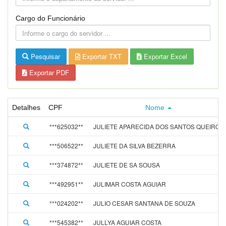
Cargo do Funcionário
Pesquisar
Exportar TXT
Exportar Excel
Exportar PDF
Detalhes
CPF
Nome
***625032**
JULIETE APARECIDA DOS SANTOS QUEIROZ
***506522**
JULIETE DA SILVA BEZERRA
***374872**
JULIETE DE SA SOUSA
***492951**
JULIMAR COSTA AGUIAR
***024202**
JULIO CESAR SANTANA DE SOUZA
***545382**
JULLYA AGUIAR COSTA