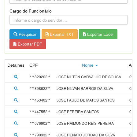
Cargo do Funcionário
Pesquisar
Exportar TXT
Exportar Excel
Exportar PDF
Detalhes
CPF
Nome
Adm
***820202**
JOSE NILTON CARVALHO DE SOUSA
09/0
***898622**
JOSE NILVAN BARROS DA SILVA
05/0
***453402**
JOSE PAULO DE MATOS SANTOS
07/0
***447552**
JOSE PEREIRA SANTOS
01/0
***076902**
JOSE RAIMUNDO REIS PEREIRA
01/0
***790332**
JOSE RENATO JORDAO DA SILVA
05/0