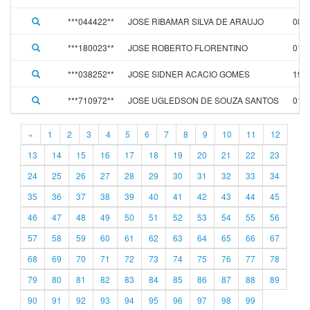
***044422**
JOSE RIBAMAR SILVA DE ARAUJO
08/0
***180023**
JOSE ROBERTO FLORENTINO
01/0
***038252**
JOSE SIDNER ACACIO GOMES
19/0
***710972**
JOSE UGLEDSON DE SOUZA SANTOS
01/0
«
1
2
3
4
5
6
7
8
9
10
11
12
13
14
15
16
17
18
19
20
21
22
23
24
25
26
27
28
29
30
31
32
33
34
35
36
37
38
39
40
41
42
43
44
45
46
47
48
49
50
51
52
53
54
55
56
57
58
59
60
61
62
63
64
65
66
67
68
69
70
71
72
73
74
75
76
77
78
79
80
81
82
83
84
85
86
87
88
89
90
91
92
93
94
95
96
97
98
99