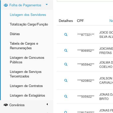
Folha de Pagamentos
Listagem dos Servidores
Detalhes
CPF
N
Totalização Cargo/Função
JOICE G
Diárias
***877221**
SILVA AL
Tabela de Cargos e
Remunerações
JOICIANE
***806952**
FREITAS
Listagem de Concursos
Públicos
JOILMA D
***955942**
COELHO
Listagem de Serviços
Terceirizados
JOILSON
***620802**
CARVAL
Listagem de Contratos
JONAS D
Listagem de Estagiários
***505922**
BRITO
Convênios
JONAS F
***817402**