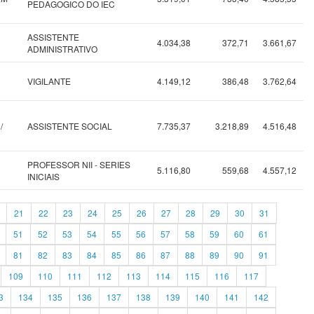
PEDAGOGICO DO IEC
ASSISTENTE
4.034,38
372,71
3.661,67
ADMINISTRATIVO
VIGILANTE
4.149,12
386,48
3.762,64
/
ASSISTENTE SOCIAL
7.735,37
3.218,89
4.516,48
PROFESSOR NII - SERIES
5.116,80
559,68
4.557,12
INICIAIS
21
22
23
24
25
26
27
28
29
30
31
51
52
53
54
55
56
57
58
59
60
61
81
82
83
84
85
86
87
88
89
90
91
109
110
111
112
113
114
115
116
117
3
134
135
136
137
138
139
140
141
142