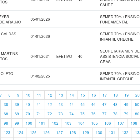
NTOS
SAUDE
EYBB
SEMED 70% / ENSINO
05/01/2026
DE ARAUJO
FUNDAMENTAL
 CALDAS
SEMED 70% / ENSINO
01/01/2026
INFANTIL CRECHE
SECRETARIA MUN DE
 MARTINS
04/01/2021
EFETIVO
40
ASSISTENCIA SOCIAL 
NTOS
CRAS
NOLETO
SEMED 70% / ENSINO
01/02/2025
INFANTIL CRECHE
7
8
9
10
11
12
13
14
15
16
17
18
19
20
38
39
40
41
42
43
44
45
46
47
48
49
50
68
69
70
71
72
73
74
75
76
77
78
79
80
98
99
100
101
102
103
104
105
106
107
108
123
124
125
126
127
128
129
130
131
132
13