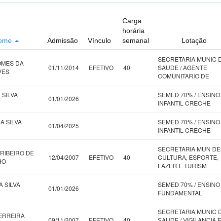
Carga
horária
ome
Admissão
Vínculo
semanal
Lotação
SECRETARIA MUNIC 
OMES DA
01/11/2014
EFETIVO
40
SAUDE / AGENTE
VES
COMUNITARIO DE
 SILVA
SEMED 70% / ENSINO
01/01/2026
INFANTIL CRECHE
A SILVA
SEMED 70% / ENSINO
01/04/2025
INFANTIL CRECHE
SECRETARIA MUN DE
 RIBEIRO DE
12/04/2007
EFETIVO
40
CULTURA, ESPORTE,
HO
LAZER E TURISM
A SILVA
SEMED 70% / ENSINO
01/01/2026
FUNDAMENTAL
SECRETARIA MUNIC 
ERREIRA
09/11/2007
EFETIVO
40
SAUDE / VIGILANCIA 