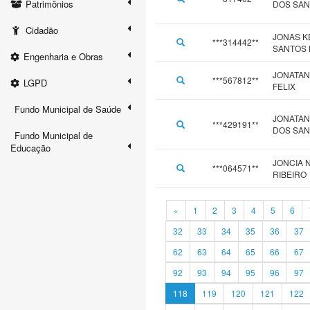
Patrimônios
DOS SA
Cidadão
JONAS K
***314442**
SANTOS 
Engenharia e Obras
JONATAN
***567812**
LGPD
FELIX
Fundo Municipal de Saúde
JONATAN
***429191**
DOS SA
Fundo Municipal de
Educação
JONCIA 
***064571**
RIBEIRO
«
1
2
3
4
5
6
32
33
34
35
36
37
62
63
64
65
66
67
92
93
94
95
96
97
118
119
120
121
122