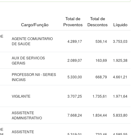
Total de
Total de
Cargo/Função
Proventos
Descontos
Líquido
DE
AGENTE COMUNITARIO
4.289,17
536,14
3.753,03
DE SAUDE
AUX DE SERVICOS
2.089,07
163,69
1.925,38
GERAIS
PROFESSOR NII - SERIES
5.330,00
668,79
4.661,21
INICIAIS
VIGILANTE
3.707,25
1.735,61
1.971,64
ASSISTENTE
7.668,24
1.834,44
5.833,80
ADMINISTRATIVO
DE
ASSISTENTE
EM
5.319,01
733,46
4.585,55