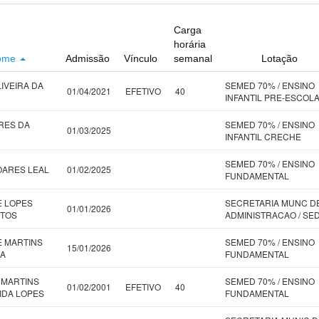
Carga
horária
ome
Admissão
Vínculo
semanal
Lotação
LIVEIRA DA
SEMED 70% / ENSINO
01/04/2021
EFETIVO
40
INFANTIL PRE-ESCOL
IRES DA
SEMED 70% / ENSINO
01/03/2025
INFANTIL CRECHE
SEMED 70% / ENSINO
OARES LEAL
01/02/2025
FUNDAMENTAL
E LOPES
SECRETARIA MUNC D
01/01/2026
NTOS
ADMINISTRACAO / SE
E MARTINS
SEMED 70% / ENSINO
15/01/2026
SA
FUNDAMENTAL
 MARTINS
SEMED 70% / ENSINO
01/02/2001
EFETIVO
40
IDA LOPES
FUNDAMENTAL