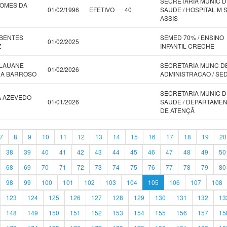
SECRETARIA MUNIC D
GOMES DA
01/02/1996
EFETIVO
40
SAUDE / HOSPITAL M S
ASSIS
 BENTES
SEMED 70% / ENSINO
01/02/2025
Z
INFANTIL CRECHE
 LAUANE
SECRETARIA MUNC D
01/02/2026
HA BARROSO
ADMINISTRACAO / SE
SECRETARIA MUNIC D
A AZEVEDO
01/01/2026
SAUDE / DEPARTAME
DE ATENÇÃ
7
8
9
10
11
12
13
14
15
16
17
18
19
20
38
39
40
41
42
43
44
45
46
47
48
49
50
68
69
70
71
72
73
74
75
76
77
78
79
80
98
99
100
101
102
103
104
105
106
107
108
123
124
125
126
127
128
129
130
131
132
13
148
149
150
151
152
153
154
155
156
157
15