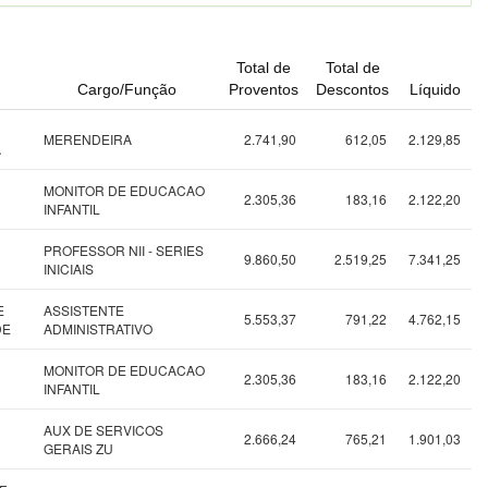
Total de
Total de
Cargo/Função
Proventos
Descontos
Líquido
MERENDEIRA
2.741,90
612,05
2.129,85
A
MONITOR DE EDUCACAO
2.305,36
183,16
2.122,20
INFANTIL
PROFESSOR NII - SERIES
9.860,50
2.519,25
7.341,25
INICIAIS
E
ASSISTENTE
5.553,37
791,22
4.762,15
DE
ADMINISTRATIVO
MONITOR DE EDUCACAO
2.305,36
183,16
2.122,20
INFANTIL
AUX DE SERVICOS
2.666,24
765,21
1.901,03
GERAIS ZU