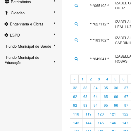
Patrimônios
IZABEL 
***065102**
CRUZ
Cidadão
IZABELA
Engenharia e Obras
***627112**
LEAL LU
LGPD
IZABELA
***183102**
SARDIN
Fundo Municipal de Saúde
IZABELL
Fundo Municipal de
***649041**
ROSAS
Educação
«
1
2
3
4
5
6
32
33
34
35
36
37
62
63
64
65
66
67
92
93
94
95
96
97
118
119
120
121
122
143
144
145
146
147