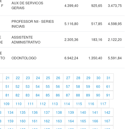
E
AUX DE SERVICOS
 F
4.399,40
925,65
3.473,75
GERAIS
PROFESSOR NII - SERIES
5.116,80
517,85
4.598,95
INICIAIS
E
ASSISTENTE
2.305,36
183,16
2.122,20
DE
ADMINISTRATIVO
E
NTO
ODONTOLOGO
6.942,24
1.350,40
5.591,84
21
22
23
24
25
26
27
28
29
30
31
51
52
53
54
55
56
57
58
59
60
61
81
82
83
84
85
86
87
88
89
90
91
109
110
111
112
113
114
115
116
117
3
134
135
136
137
138
139
140
141
142
8
159
160
161
162
163
164
165
166
167