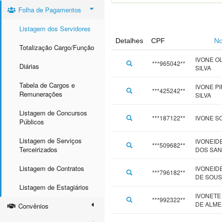
Folha de Pagamentos
Listagem dos Servidores
Detalhes
CPF
N
Totalização Cargo/Função
IVONE O
***965042**
Diárias
SILVA
Tabela de Cargos e
IVONE P
***425242**
Remunerações
SILVA
Listagem de Concursos
***187122**
IVONE S
Públicos
Listagem de Serviços
IVONEID
***509682**
Terceirizados
DOS SA
Listagem de Contratos
IVONEID
***796182**
DE SOU
Listagem de Estagiários
IVONETE
***992322**
DE ALME
Convênios