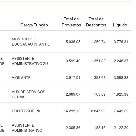
Total de
Total de
Cargo/Função
Proventos
Descontos
Líquido
MONITOR DE
5.036,05
1.259,74
3.776,31
EDUCACAO INFANTIL
DE
ASSISTENTE
3.599,40
1.351,03
2.248,37
EDE
ADMINISTRATIVO ZU
VIGILANTE
3.917,01
358,63
3.558,38
AUX DE SERVICOS
2.089,07
163,69
1.925,38
GERAIS
PROFESSOR PII
14.295,12
6.845,90
7.449,22
DE
ASSISTENTE
2.305,36
183,16
2.122,20
EDE
ADMINISTRATIVO