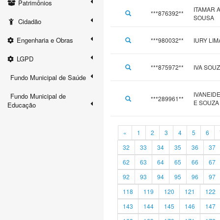
Patrimônios
ITAMAR 
***876392**
SOUSA
Cidadão
Engenharia e Obras
***980032**
IURY LI
LGPD
***875972**
IVA SOU
Fundo Municipal de Saúde
IVANEID
Fundo Municipal de
***289961**
E SOUZA
Educação
«
1
2
3
4
5
6
32
33
34
35
36
37
62
63
64
65
66
67
92
93
94
95
96
97
118
119
120
121
122
143
144
145
146
147