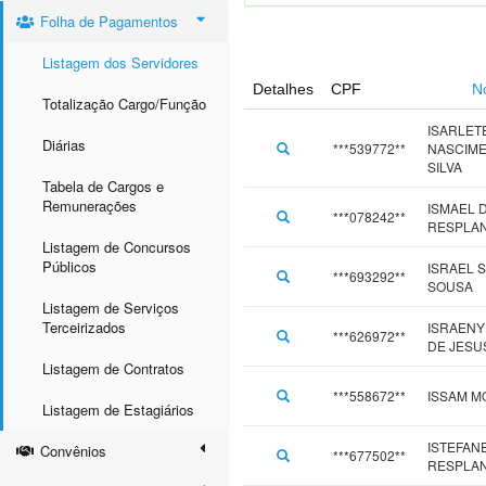
Folha de Pagamentos
Listagem dos Servidores
Detalhes
CPF
N
Totalização Cargo/Função
ISARLET
Diárias
***539772**
NASCIME
SILVA
Tabela de Cargos e
Remunerações
ISMAEL D
***078242**
RESPLA
Listagem de Concursos
Públicos
ISRAEL S
***693292**
SOUSA
Listagem de Serviços
Terceirizados
ISRAENY
***626972**
DE JESU
Listagem de Contratos
***558672**
ISSAM M
Listagem de Estagiários
ISTEFAN
Convênios
***677502**
RESPLA