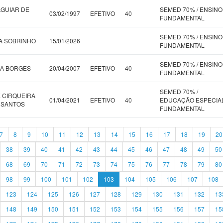
AGUIAR DE
SEMED 70% / ENSINO
03/02/1997
EFETIVO
40
FUNDAMENTAL
SEMED 70% / ENSINO
MA SOBRINHO
15/01/2026
FUNDAMENTAL
SEMED 70% / ENSINO
ZA BORGES
20/04/2007
EFETIVO
40
FUNDAMENTAL
SEMED 70% /
E CIRQUEIRA
01/04/2021
EFETIVO
40
EDUCAÇÃO ESPECIA
 SANTOS
FUNDAMENTAL
7
8
9
10
11
12
13
14
15
16
17
18
19
20
38
39
40
41
42
43
44
45
46
47
48
49
50
68
69
70
71
72
73
74
75
76
77
78
79
80
98
99
100
101
102
103
104
105
106
107
108
123
124
125
126
127
128
129
130
131
132
13
148
149
150
151
152
153
154
155
156
157
15