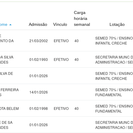
Carga
horária
ome
Admissão
Vínculo
semanal
Lotação
E
SEMED 70% / ENSINO
NTO DA
21/03/2002
EFETIVO
40
INFANTIL CRECHE
A SILVA
SECRETARIA MUNC 
01/02/1993
EFETIVO
40
NDES
ADMINISTRACAO / S
ILVA DE
SEMED 70% / ENSINO
01/01/2026
INFANTIL CRECHE
 FERREIRA
SEMED 70% / ENSINO
14/01/2026
S
FUNDAMENTAL
SEMED 70% / ENSINO
OTA BELEM
01/02/1998
EFETIVO
40
FUNDAMENTAL
E DE SA
SECRETARIA MUNC 
01/01/2026
NDES
ADMINISTRACAO / S