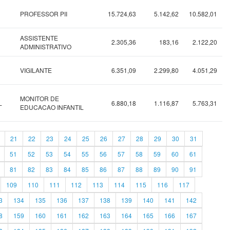
PROFESSOR PII
15.724,63
5.142,62
10.582,01
ASSISTENTE
2.305,36
183,16
2.122,20
ADMINISTRATIVO
VIGILANTE
6.351,09
2.299,80
4.051,29
MONITOR DE
L
6.880,18
1.116,87
5.763,31
EDUCACAO INFANTIL
21
22
23
24
25
26
27
28
29
30
31
51
52
53
54
55
56
57
58
59
60
61
81
82
83
84
85
86
87
88
89
90
91
109
110
111
112
113
114
115
116
117
3
134
135
136
137
138
139
140
141
142
8
159
160
161
162
163
164
165
166
167