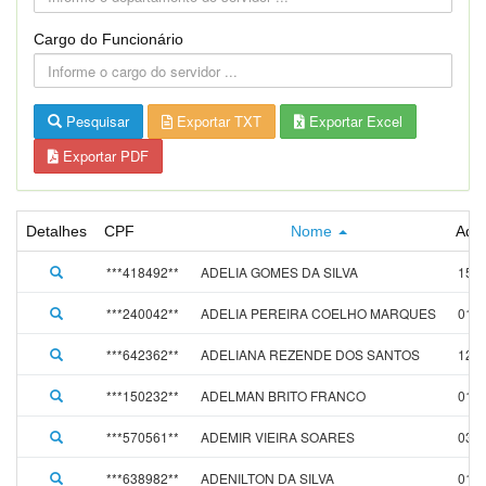
Cargo do Funcionário
Pesquisar
Exportar TXT
Exportar Excel
Exportar PDF
Detalhes
CPF
Nome
Adm
***418492**
ADELIA GOMES DA SILVA
15/0
***240042**
ADELIA PEREIRA COELHO MARQUES
01/0
***642362**
ADELIANA REZENDE DOS SANTOS
12/0
***150232**
ADELMAN BRITO FRANCO
01/0
***570561**
ADEMIR VIEIRA SOARES
03/0
***638982**
ADENILTON DA SILVA
01/0