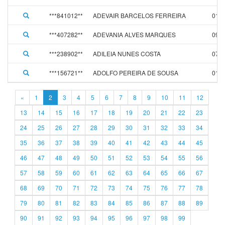
***841012**
ADEVAIR BARCELOS FERREIRA
01/0
***407282**
ADEVANIA ALVES MARQUES
09/0
***238902**
ADILEIA NUNES COSTA
07/0
***156721**
ADOLFO PEREIRA DE SOUSA
01/0
«
1
2
3
4
5
6
7
8
9
10
11
12
13
14
15
16
17
18
19
20
21
22
23
24
25
26
27
28
29
30
31
32
33
34
35
36
37
38
39
40
41
42
43
44
45
46
47
48
49
50
51
52
53
54
55
56
57
58
59
60
61
62
63
64
65
66
67
68
69
70
71
72
73
74
75
76
77
78
79
80
81
82
83
84
85
86
87
88
89
90
91
92
93
94
95
96
97
98
99