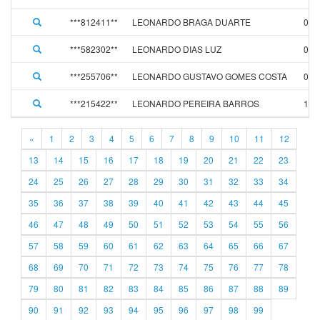
***812411**
LEONARDO BRAGA DUARTE
01/
***582302**
LEONARDO DIAS LUZ
01/
***255706**
LEONARDO GUSTAVO GOMES COSTA
01/
***215422**
LEONARDO PEREIRA BARROS
11/
«
1
2
3
4
5
6
7
8
9
10
11
12
13
14
15
16
17
18
19
20
21
22
23
24
25
26
27
28
29
30
31
32
33
34
35
36
37
38
39
40
41
42
43
44
45
46
47
48
49
50
51
52
53
54
55
56
57
58
59
60
61
62
63
64
65
66
67
68
69
70
71
72
73
74
75
76
77
78
79
80
81
82
83
84
85
86
87
88
89
90
91
92
93
94
95
96
97
98
99