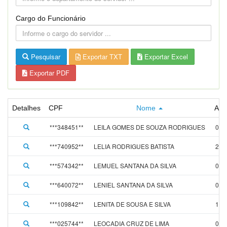
Cargo do Funcionário
Pesquisar
Exportar TXT
Exportar Excel
Exportar PDF
Detalhes
CPF
Nome
Adm
***348451**
LEILA GOMES DE SOUZA RODRIGUES
01/
***740952**
LELIA RODRIGUES BATISTA
22/
***574342**
LEMUEL SANTANA DA SILVA
08/
***640072**
LENIEL SANTANA DA SILVA
01/
***109842**
LENITA DE SOUSA E SILVA
17/
***025744**
LEOCADIA CRUZ DE LIMA
01/