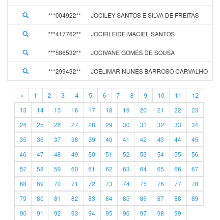
***004922**
JOCILEY SANTOS E SILVA DE FREITAS
***417762**
JOCIRLEIDE MACIEL SANTOS
***586532**
JOCIVANE GOMES DE SOUSA
***299432**
JOELIMAR NUNES BARROSO CARVALHO
«
1
2
3
4
5
6
7
8
9
10
11
12
13
14
15
16
17
18
19
20
21
22
23
24
25
26
27
28
29
30
31
32
33
34
35
36
37
38
39
40
41
42
43
44
45
46
47
48
49
50
51
52
53
54
55
56
57
58
59
60
61
62
63
64
65
66
67
68
69
70
71
72
73
74
75
76
77
78
79
80
81
82
83
84
85
86
87
88
89
90
91
92
93
94
95
96
97
98
99