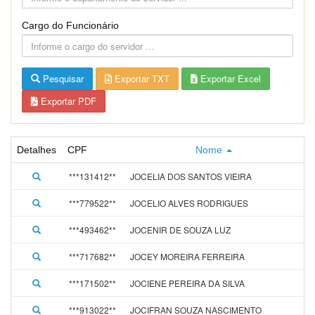
Cargo do Funcionário
Pesquisar
Exportar TXT
Exportar Excel
Exportar PDF
Detalhes
CPF
Nome
***131412**
JOCELIA DOS SANTOS VIEIRA
***779522**
JOCELIO ALVES RODRIGUES
***493462**
JOCENIR DE SOUZA LUZ
***717682**
JOCEY MOREIRA FERREIRA
***171502**
JOCIENE PEREIRA DA SILVA
***913022**
JOCIFRAN SOUZA NASCIMENTO