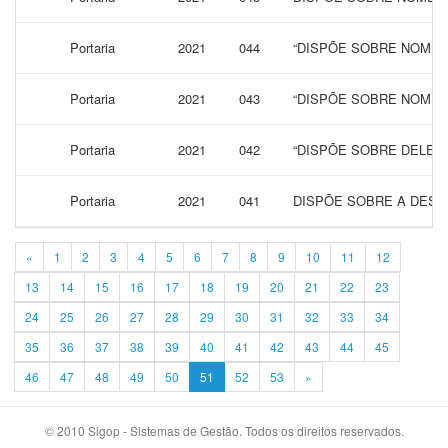
Portaria
2021
044
“DISPÕE SOBRE NOMEA
Portaria
2021
043
“DISPÕE SOBRE NOMEA
Portaria
2021
042
“DISPÕE SOBRE DELEG
Portaria
2021
041
DISPÕE SOBRE A DESI
«
1
2
3
4
5
6
7
8
9
10
11
12
13
14
15
16
17
18
19
20
21
22
23
24
25
26
27
28
29
30
31
32
33
34
35
36
37
38
39
40
41
42
43
44
45
46
47
48
49
50
51
52
53
»
© 2010 Sigop - Sistemas de Gestão. Todos os direitos reservados.