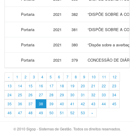
Portaria
2021
382
“DISPÕE SOBRE A CONC
Portaria
2021
381
“DISPÕE SOBRE A CONC
Portaria
2021
380
“Dispõe sobre a averbaçã
Portaria
2021
379
CONCESSÃO DE DIÁRIA
«
1
2
3
4
5
6
7
8
9
10
11
12
13
14
15
16
17
18
19
20
21
22
23
24
25
26
27
28
29
30
31
32
33
34
35
36
37
38
39
40
41
42
43
44
45
46
47
48
49
50
51
52
53
»
© 2010 Sigop - Sistemas de Gestão. Todos os direitos reservados.