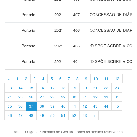
Portaria
2021
407
CONCESSÃO DE DIÁRIAS
Portaria
2021
406
CONCESSÃO DE DIÁRIAS
Portaria
2021
405
“DISPÕE SOBRE A CONC
Portaria
2021
404
“DISPÕE SOBRE A CONC
«
1
2
3
4
5
6
7
8
9
10
11
12
13
14
15
16
17
18
19
20
21
22
23
24
25
26
27
28
29
30
31
32
33
34
35
36
37
38
39
40
41
42
43
44
45
46
47
48
49
50
51
52
53
»
© 2010 Sigop - Sistemas de Gestão. Todos os direitos reservados.