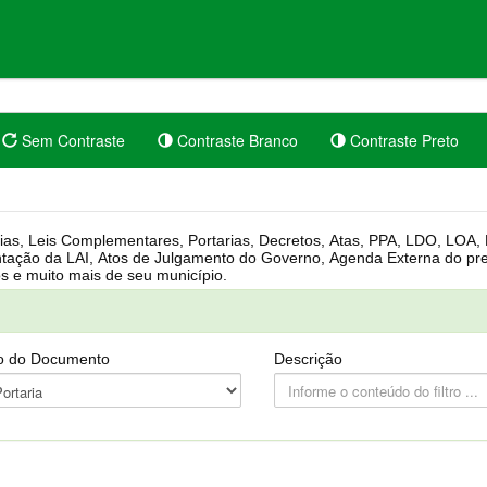
Sem Contraste
Contraste Branco
Contraste Preto
rgânica, Regimento Interno, Pauta
Câmara, Controle dos bens públicos e muito mais de seu município.
o do Documento
Descrição