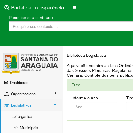
Portal da Transparência
Pesquise seu conteúdo
Biblioteca Legislativa
Aqui você encontra as Leis Ordinárias, Leis Complementares, Portarias, Decretos, Atas, PPA, LDO, LOA, RREO, Resoluções, RGF, Lei O
das Sessões Plenárias, Regulamentação da LAI, Atos de Julgamento do Governo, Agenda Externa do presidente, Relatório do Controle Interno, Projetos em tramitação na
Dashboard
Filtro
Organizacional
Informe o ano
Tip
Legislativos
Lei orgânica
Leis Municipais