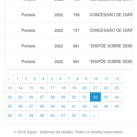
Portaria
2022
738
CONCESSÃO DE DIÁRIAS
Portaria
2022
737
CONCESSÃO DE DIÁRIAS
Portaria
2022
691
“DISPÕE SOBRE DEMIS
Portaria
2022
691
“DISPÕE SOBRE DEMIS
«
1
2
3
4
5
6
7
8
9
10
11
12
13
14
15
16
17
18
19
20
21
22
23
24
25
26
27
28
29
30
31
32
33
34
35
36
37
38
39
40
41
42
43
44
45
46
47
48
49
50
51
52
53
»
© 2010 Sigop - Sistemas de Gestão. Todos os direitos reservados.