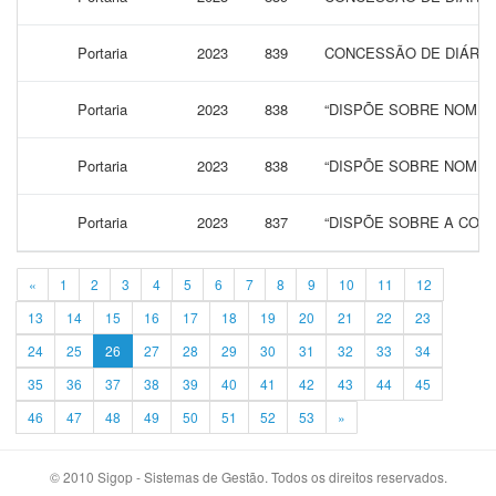
Portaria
2023
839
CONCESSÃO DE DIÁRIAS
Portaria
2023
838
“DISPÕE SOBRE NOMEA
Portaria
2023
838
“DISPÕE SOBRE NOMEA
Portaria
2023
837
“DISPÕE SOBRE A CONC
«
1
2
3
4
5
6
7
8
9
10
11
12
13
14
15
16
17
18
19
20
21
22
23
24
25
26
27
28
29
30
31
32
33
34
35
36
37
38
39
40
41
42
43
44
45
46
47
48
49
50
51
52
53
»
© 2010 Sigop - Sistemas de Gestão. Todos os direitos reservados.