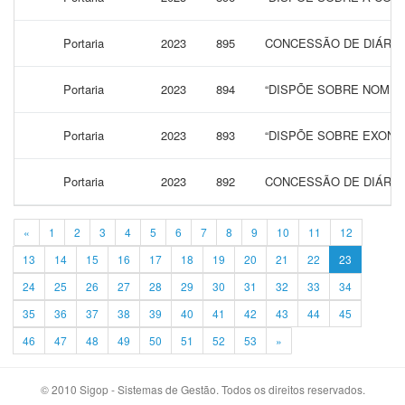
Portaria
2023
895
CONCESSÃO DE DIÁRIAS
Portaria
2023
894
“DISPÕE SOBRE NOMEA
Portaria
2023
893
“DISPÕE SOBRE EXONA
Portaria
2023
892
CONCESSÃO DE DIÁRIAS
«
1
2
3
4
5
6
7
8
9
10
11
12
13
14
15
16
17
18
19
20
21
22
23
24
25
26
27
28
29
30
31
32
33
34
35
36
37
38
39
40
41
42
43
44
45
46
47
48
49
50
51
52
53
»
© 2010 Sigop - Sistemas de Gestão. Todos os direitos reservados.