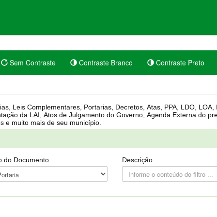
Sem Contraste
Contraste Branco
Contraste Preto
rgânica, Regimento Interno, Pauta
Câmara, Controle dos bens públicos e muito mais de seu município.
o do Documento
Descrição