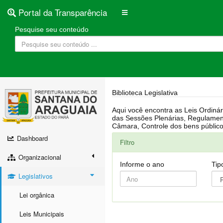
Portal da Transparência
Pesquise seu conteúdo
Biblioteca Legislativa
Aqui você encontra as Leis Ordinárias, Leis Complementares, Portarias, Decretos, Atas, PPA, LDO, LOA, RREO, Resoluções, RGF, Lei O
das Sessões Plenárias, Regulamentação da LAI, Atos de Julgamento do Governo, Agenda Externa do presidente, Relatório do Controle Interno, Projetos em tramitação na
Dashboard
Filtro
Organizacional
Informe o ano
Tip
Legislativos
Lei orgânica
Leis Municipais