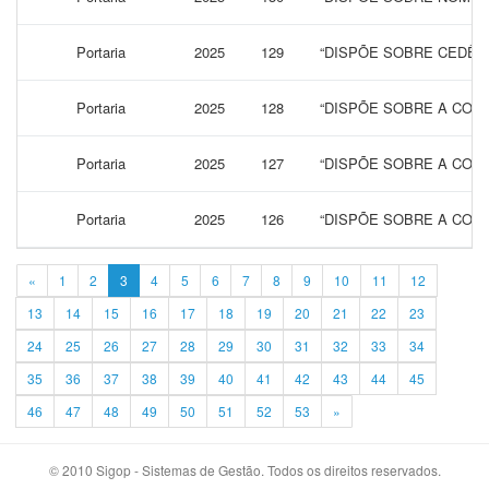
Portaria
2025
129
“DISPÕE SOBRE CEDÊN
Portaria
2025
128
“DISPÕE SOBRE A CONC
Portaria
2025
127
“DISPÕE SOBRE A CONC
Portaria
2025
126
“DISPÕE SOBRE A CONC
«
1
2
3
4
5
6
7
8
9
10
11
12
13
14
15
16
17
18
19
20
21
22
23
24
25
26
27
28
29
30
31
32
33
34
35
36
37
38
39
40
41
42
43
44
45
46
47
48
49
50
51
52
53
»
© 2010 Sigop - Sistemas de Gestão. Todos os direitos reservados.