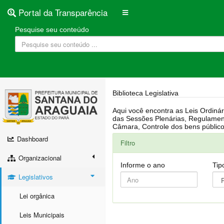
Portal da Transparência
Pesquise seu conteúdo
Biblioteca Legislativa
Aqui você encontra as Leis Ordinárias, Leis Complementares, Portarias, Decretos, Atas, PPA, LDO, LOA, RREO, Resoluções, RGF, Lei O
das Sessões Plenárias, Regulamentação da LAI, Atos de Julgamento do Governo, Agenda Externa do presidente, Relatório do Controle Interno, Projetos em tramitação na
Dashboard
Filtro
Organizacional
Informe o ano
Tip
Legislativos
Lei orgânica
Leis Municipais