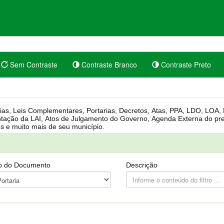
Sem Contraste
Contraste Branco
Contraste Preto
rgânica, Regimento Interno, Pauta
Câmara, Controle dos bens públicos e muito mais de seu município.
o do Documento
Descrição