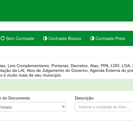
Sem Contraste
Contraste Branco
Contraste Preto
rgânica, Regimento Interno, Pauta
Câmara, Controle dos bens públicos e muito mais de seu município.
o do Documento
Descrição