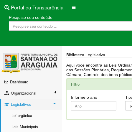
Portal da Transparência
Pesquise seu conteúdo
Biblioteca Legislativa
Aqui você encontra as Leis Ordinárias, Leis Complementares, Portarias, Decretos, Atas, PPA, LDO, LOA, RREO, Resoluções, RGF, Lei O
das Sessões Plenárias, Regulamentação da LAI, Atos de Julgamento do Governo, Agenda Externa do presidente, Relatório do Controle Interno, Projetos em tramitação na
Dashboard
Filtro
Organizacional
Informe o ano
Tip
Legislativos
Lei orgânica
Leis Municipais