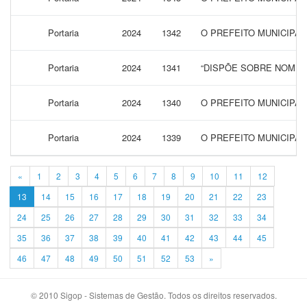
Portaria
2024
1342
O PREFEITO MUNICIPAL
Portaria
2024
1341
“DISPÕE SOBRE NOMEA
Portaria
2024
1340
O PREFEITO MUNICIPA
Portaria
2024
1339
O PREFEITO MUNICIPAL
«
1
2
3
4
5
6
7
8
9
10
11
12
13
14
15
16
17
18
19
20
21
22
23
24
25
26
27
28
29
30
31
32
33
34
35
36
37
38
39
40
41
42
43
44
45
46
47
48
49
50
51
52
53
»
© 2010 Sigop - Sistemas de Gestão. Todos os direitos reservados.