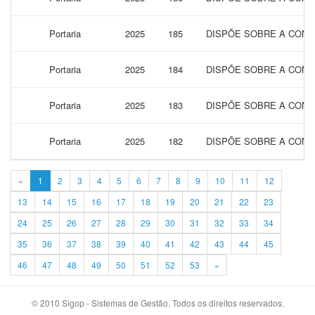
Portaria
2025
185
DISPÕE SOBRE A CONC
Portaria
2025
184
DISPÕE SOBRE A CONC
Portaria
2025
183
DISPÕE SOBRE A CONC
Portaria
2025
182
DISPÕE SOBRE A CONC
«
1
2
3
4
5
6
7
8
9
10
11
12
13
14
15
16
17
18
19
20
21
22
23
24
25
26
27
28
29
30
31
32
33
34
35
36
37
38
39
40
41
42
43
44
45
46
47
48
49
50
51
52
53
»
© 2010 Sigop - Sistemas de Gestão. Todos os direitos reservados.