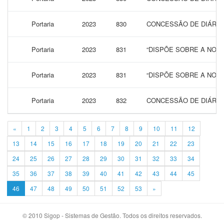
Portaria
2023
830
CONCESSÃO DE DIÁRIAS
Portaria
2023
831
“DISPÕE SOBRE A NOM
Portaria
2023
831
“DISPÕE SOBRE A NOM
Portaria
2023
832
CONCESSÃO DE DIÁRIAS
«
1
2
3
4
5
6
7
8
9
10
11
12
13
14
15
16
17
18
19
20
21
22
23
24
25
26
27
28
29
30
31
32
33
34
35
36
37
38
39
40
41
42
43
44
45
46
47
48
49
50
51
52
53
»
© 2010 Sigop - Sistemas de Gestão. Todos os direitos reservados.