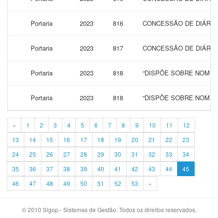
Portaria
2023
816
CONCESSÃO DE DIÁRIAS
Portaria
2023
817
CONCESSÃO DE DIÁRIAS
Portaria
2023
818
“DISPÕE SOBRE NOMEA
Portaria
2023
818
“DISPÕE SOBRE NOMEA
«
1
2
3
4
5
6
7
8
9
10
11
12
13
14
15
16
17
18
19
20
21
22
23
24
25
26
27
28
29
30
31
32
33
34
35
36
37
38
39
40
41
42
43
44
45
46
47
48
49
50
51
52
53
»
© 2010 Sigop - Sistemas de Gestão. Todos os direitos reservados.