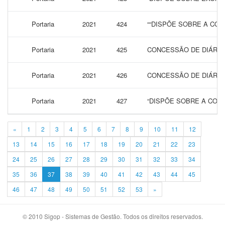
Portaria
2021
424
““DISPÕE SOBRE A CON
Portaria
2021
425
CONCESSÃO DE DIÁRIA
Portaria
2021
426
CONCESSÃO DE DIÁRIA
Portaria
2021
427
“DISPÕE SOBRE A CONC
«
1
2
3
4
5
6
7
8
9
10
11
12
13
14
15
16
17
18
19
20
21
22
23
24
25
26
27
28
29
30
31
32
33
34
35
36
37
38
39
40
41
42
43
44
45
46
47
48
49
50
51
52
53
»
© 2010 Sigop - Sistemas de Gestão. Todos os direitos reservados.