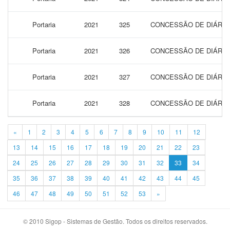
Portaria
2021
325
CONCESSÃO DE DIÁRIA
Portaria
2021
326
CONCESSÃO DE DIÁRIA
Portaria
2021
327
CONCESSÃO DE DIÁRIA
Portaria
2021
328
CONCESSÃO DE DIÁRIA
«
1
2
3
4
5
6
7
8
9
10
11
12
13
14
15
16
17
18
19
20
21
22
23
24
25
26
27
28
29
30
31
32
33
34
35
36
37
38
39
40
41
42
43
44
45
46
47
48
49
50
51
52
53
»
© 2010 Sigop - Sistemas de Gestão. Todos os direitos reservados.