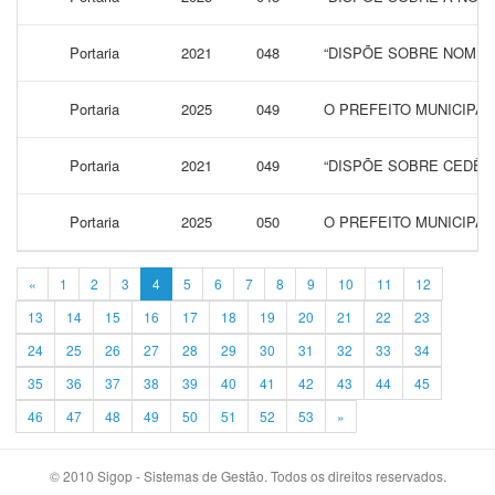
Portaria
2021
048
“DISPÕE SOBRE NOMEA
Portaria
2025
049
O PREFEITO MUNICIPAL
Portaria
2021
049
“DISPÕE SOBRE CEDÊN
Portaria
2025
050
O PREFEITO MUNICIPAL
«
1
2
3
4
5
6
7
8
9
10
11
12
13
14
15
16
17
18
19
20
21
22
23
24
25
26
27
28
29
30
31
32
33
34
35
36
37
38
39
40
41
42
43
44
45
46
47
48
49
50
51
52
53
»
© 2010 Sigop - Sistemas de Gestão. Todos os direitos reservados.