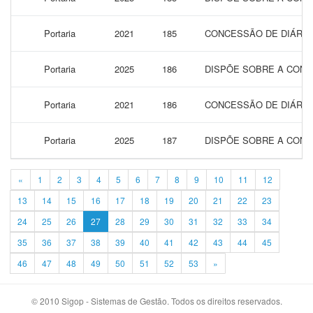
Portaria
2021
185
CONCESSÃO DE DIÁRIAS
Portaria
2025
186
DISPÕE SOBRE A CONC
Portaria
2021
186
CONCESSÃO DE DIÁRIAS
Portaria
2025
187
DISPÕE SOBRE A CONC
«
1
2
3
4
5
6
7
8
9
10
11
12
13
14
15
16
17
18
19
20
21
22
23
24
25
26
27
28
29
30
31
32
33
34
35
36
37
38
39
40
41
42
43
44
45
46
47
48
49
50
51
52
53
»
© 2010 Sigop - Sistemas de Gestão. Todos os direitos reservados.