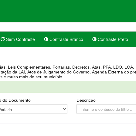
Sem Contraste
Contraste Branco
Contraste Preto
rgânica, Regimento Interno, Pauta
Câmara, Controle dos bens públicos e muito mais de seu município.
o do Documento
Descrição