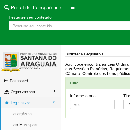
Portal da Transparência
Pesquise seu conteúdo
Biblioteca Legislativa
Aqui você encontra as Leis Ordinárias, Leis Complementares, Portarias, Decretos, Atas, PPA, LDO, LOA, RREO, Resoluções, RGF, Lei O
das Sessões Plenárias, Regulamentação da LAI, Atos de Julgamento do Governo, Agenda Externa do presidente, Relatório do Controle Interno, Projetos em tramitação na
Dashboard
Filtro
Organizacional
Informe o ano
Tip
Legislativos
Lei orgânica
Leis Municipais