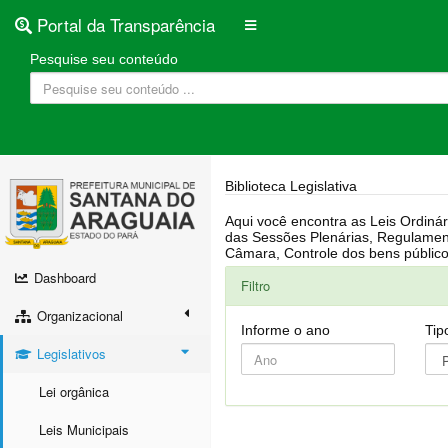
Portal da Transparência
Pesquise seu conteúdo
Biblioteca Legislativa
Aqui você encontra as Leis Ordinárias, Leis Complementares, Portarias, Decretos, Atas, PPA, LDO, LOA, RREO, Resoluções, RGF, Lei O
das Sessões Plenárias, Regulamentação da LAI, Atos de Julgamento do Governo, Agenda Externa do presidente, Relatório do Controle Interno, Projetos em tramitação na
Dashboard
Filtro
Organizacional
Informe o ano
Tip
Legislativos
Lei orgânica
Leis Municipais