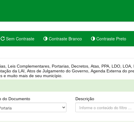
Sem Contraste
Contraste Branco
Contraste Preto
rgânica, Regimento Interno, Pauta
Câmara, Controle dos bens públicos e muito mais de seu município.
o do Documento
Descrição