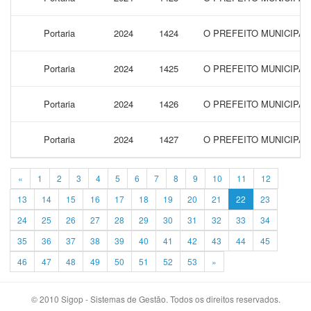
Portaria
2024
1424
O PREFEITO MUNICIPAL
Portaria
2024
1425
O PREFEITO MUNICIPAL
Portaria
2024
1426
O PREFEITO MUNICIPA
Portaria
2024
1427
O PREFEITO MUNICIPAL
«
1
2
3
4
5
6
7
8
9
10
11
12
13
14
15
16
17
18
19
20
21
22
23
24
25
26
27
28
29
30
31
32
33
34
35
36
37
38
39
40
41
42
43
44
45
46
47
48
49
50
51
52
53
»
© 2010 Sigop - Sistemas de Gestão. Todos os direitos reservados.