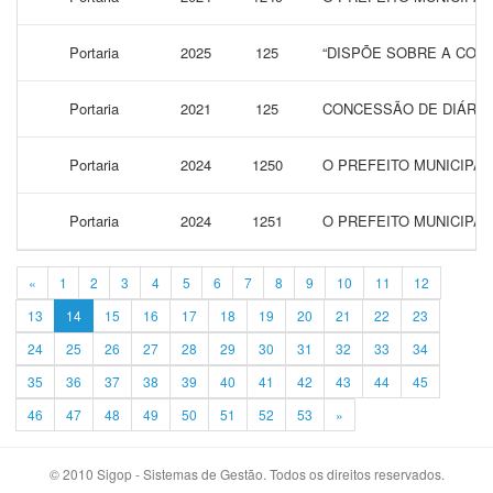
Portaria
2025
125
“DISPÕE SOBRE A CONC
Portaria
2021
125
CONCESSÃO DE DIÁRIA
Portaria
2024
1250
O PREFEITO MUNICIPAL
Portaria
2024
1251
O PREFEITO MUNICIPA
«
1
2
3
4
5
6
7
8
9
10
11
12
13
14
15
16
17
18
19
20
21
22
23
24
25
26
27
28
29
30
31
32
33
34
35
36
37
38
39
40
41
42
43
44
45
46
47
48
49
50
51
52
53
»
© 2010 Sigop - Sistemas de Gestão. Todos os direitos reservados.