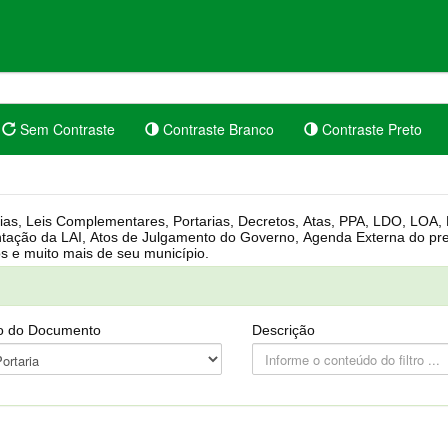
Sem Contraste
Contraste Branco
Contraste Preto
rgânica, Regimento Interno, Pauta
Câmara, Controle dos bens públicos e muito mais de seu município.
o do Documento
Descrição