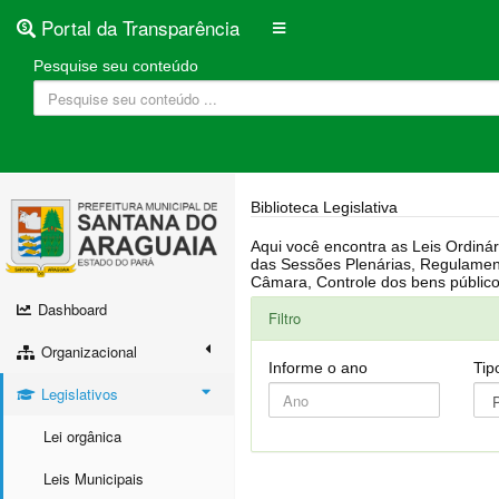
Portal da Transparência
Pesquise seu conteúdo
Biblioteca Legislativa
Aqui você encontra as Leis Ordinárias, Leis Complementares, Portarias, Decretos, Atas, PPA, LDO, LOA, RREO, Resoluções, RGF, Lei O
das Sessões Plenárias, Regulamentação da LAI, Atos de Julgamento do Governo, Agenda Externa do presidente, Relatório do Controle Interno, Projetos em tramitação na
Dashboard
Filtro
Organizacional
Informe o ano
Tip
Legislativos
Lei orgânica
Leis Municipais