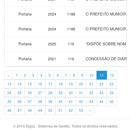
Portaria
2024
1188
O PREFEITO MUNICIPA
Portaria
2024
1189
O PREFEITO MUNICIPA
Portaria
2025
119
“DISPÕE SOBRE NOMEA
Portaria
2021
119
CONCESSÃO DE DIÁRIAS
«
1
2
3
4
5
6
7
8
9
10
11
12
13
14
15
16
17
18
19
20
21
22
23
24
25
26
27
28
29
30
31
32
33
34
35
36
37
38
39
40
41
42
43
44
45
46
47
48
49
50
51
52
53
»
© 2010 Sigop - Sistemas de Gestão. Todos os direitos reservados.