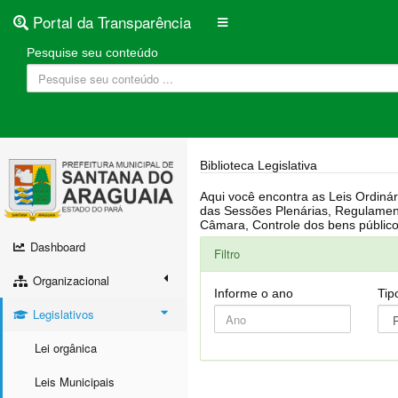
Portal da Transparência
Pesquise seu conteúdo
Biblioteca Legislativa
Aqui você encontra as Leis Ordinárias, Leis Complementares, Portarias, Decretos, Atas, PPA, LDO, LOA, RREO, Resoluções, RGF, Lei O
das Sessões Plenárias, Regulamentação da LAI, Atos de Julgamento do Governo, Agenda Externa do presidente, Relatório do Controle Interno, Projetos em tramitação na
Dashboard
Filtro
Organizacional
Informe o ano
Tip
Legislativos
Lei orgânica
Leis Municipais