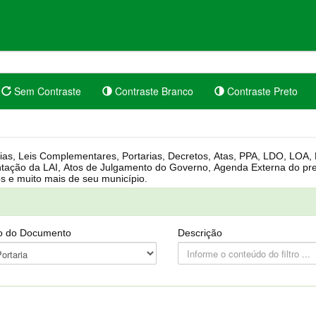
Sem Contraste
Contraste Branco
Contraste Preto
rgânica, Regimento Interno, Pauta
Câmara, Controle dos bens públicos e muito mais de seu município.
o do Documento
Descrição