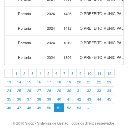
Portaria
2024
1436
O PREFEITO MUNICIPAL 
Portaria
2024
1412
O PREFEITO MUNICIPAL 
Portaria
2024
1319
O PREFEITO MUNICIPAL 
Portaria
2024
1396
O PREFEITO MUNICIPAL 
«
1
2
3
4
5
6
7
8
9
10
11
12
13
14
15
16
17
18
19
20
21
22
23
24
25
26
27
28
29
30
31
32
33
34
35
36
37
38
39
40
41
42
43
44
45
46
47
48
49
50
51
52
53
»
© 2010 Sigop - Sistemas de Gestão. Todos os direitos reservados.